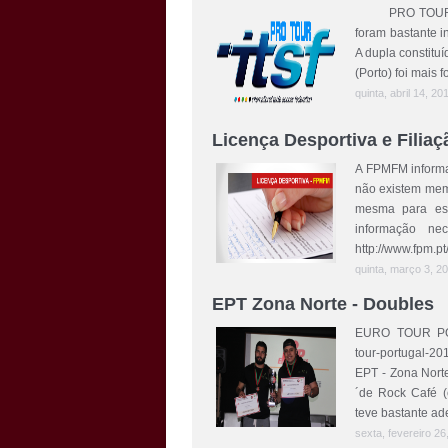
PRO TOUR ITSF
foram bastante i
A dupla constituí
(Porto) foi mais 
quinta, abril 14, 20
Licença Desportiva e Fili
A FPMFM informa 
não existem memb
mesma para est
informação ne
http://www.fpm.pt
quinta, março 3, 20
EPT Zona Norte - Doubles
EURO TOUR PORT
tour-portugal-2
EPT - Zona Nort
´de Rock Café (
teve bastante ade
sexta, fevereiro 26