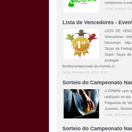
comprovou a sua 
sexta, fevereiro 26
Lista de Vencedores - Even
LISTA DE VENC
Vencedores ref
Nacionais http:
Taças de Portuga
Super Taças de P
portugal/ Cam
fpmfm/campeonato-do-mundo-1/
sexta, fevereiro 26, 2016 - 9:50
Sorteio do Campeonato Nac
A FPMFM vem po
realizado no dia
Freguesia de Val
Juniores, Senior
sexta, fevereiro 26
Sorteio do Campeonato Nac