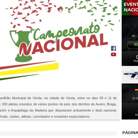
»
Campeonato Nacional 2015 - Vencedores do
09 
Ho
vilhão Municipal de Vizela, na cidade de Vizela, entre os dias 09 e 11 de
11-
00 atletas oriundos de vários pontos do país dos distritos de Aveiro, Braga,
tarém e Arquipélago da Madeira que disputaram arduamente o titulo nacional.
H
ais, clubes, atletas, convidados e restantes espectadores.
PÁGINA