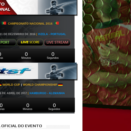
 Individual
CAMPEONATO NACIONAL 2016
- 11 DE DEZEMBRO DE 2016
|
VIZELA - PORTUGAL
0
0
0
ras
Minutos
Segundos
WORLD CUP
|
WORLD CHAMPIONSHIP
16 DE ABRIL DE 2017
|
HAMBURGO - ALEMANHA
0
0
0
oras
Minutos
Segundos
 OFICIAL DO EVENTO