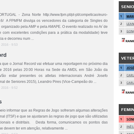
SENI
UGAL - Zona Norte http://www.fpm.pt/pt-pt/competicao/euro-
1
MÁRC
016/ A FPMFM divulga os vencedores da categoria de Singles do
2
LEAN
 organizado pela AMP e pela AMAPE. O evento realizado no Ar´de
3
GON
e com excelentes condições para a prática da modalidade) teve
ia e decorreu num ...
RANK
, 2016 - 9:53
ord
VETE
 que o Jornal Record vai efetuar uma reportagem no próximo dia
1
JOSÉ
de 2016 pelas 20:00 Horas na Sede da AMDL em São João da
 Vão estar presentes os atletas internacionais André Josefo
2
CARL
al de Seniores 2015), Leandro Pires (Vice-Campeão do ...
3
CARL
, 2016 - 9:52
RANK
s
FEMI
eio informar que as Regras de Jogo sofreram algumas alterações
onal (ITSF) e que se ajustaram às regras de jogo que são utilizadas
1
SÓNI
ionais e distritais. Desta forma, comunicamos os pontos das
2
INÊS
ue devem ter em atenção, relativamente ...