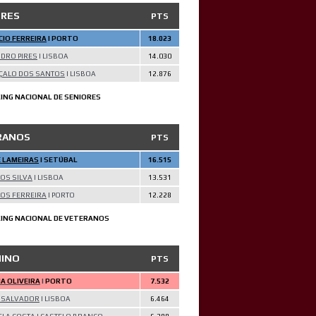
ORES
PTS
IO FERREIRA
| PORTO
18.023
DRO PIRES
| LISBOA
14.030
ÇALO DOS SANTOS
| LISBOA
12.876
ING NACIONAL DE SENIORES
RANOS
PTS
 LAMEIRAS
| SETÚBAL
16.515
OS SILVA
| LISBOA
13.531
OS FERREIRA
| PORTO
12.228
ING NACIONAL DE VETERANOS
NINO
PTS
A OLIVEIRA
|
PORTO
7.532
 SALVADOR
|
LISBOA
6.464