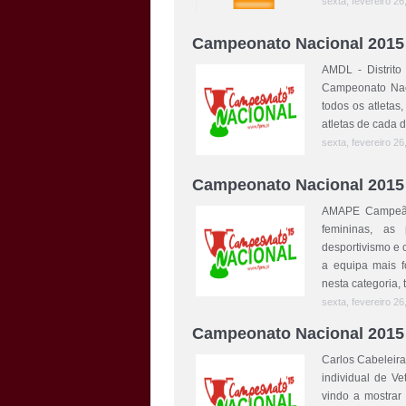
sexta, fevereiro 26
Campeonato Nacional 2015
AMDL - Distrit
Campeonato Nac
todos os atletas
atletas de cada d
sexta, fevereiro 26
Campeonato Nacional 2015 
AMAPE Campeã N
femininas, as
desportivismo e 
a equipa mais fo
nesta categoria, t
sexta, fevereiro 26
Campeonato Nacional 2015 
Carlos Cabeleir
individual de Ve
vindo a mostrar 