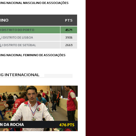
ING NACIONAL MASCULINO DE ASSOCIAÇÕES
NINO
PTS
| DISTRITO DO PORTO
4571
L
| DISTRITO DE LISBOA
3906
S
| DISTRITO DE SETÚBAL
2669
ING NACIONAL FEMININO DE ASSOCIAÇÕES
NG INTERNACIONAL