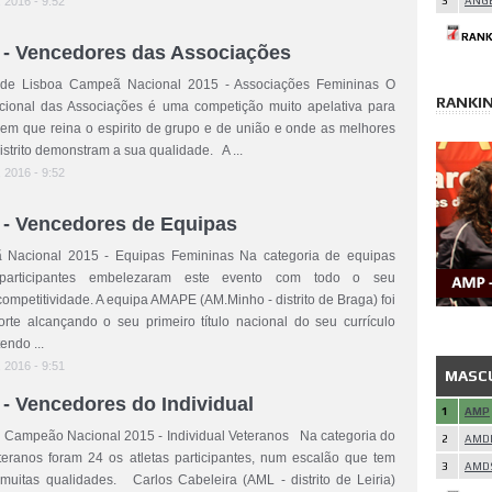
, 2016 - 9:52
3
ANGE
RANK
 - Vencedores das Associações
o de Lisboa Campeã Nacional 2015 - Associações Femininas O
RANKIN
ional das Associações é uma competição muito apelativa para
, em que reina o espirito de grupo e de união e onde as melhores
istrito demonstram a sua qualidade. A ...
, 2016 - 9:52
- Vencedores de Equipas
acional 2015 - Equipas Femininas Na categoria de equipas
 participantes embelezaram este evento com todo o seu
competitividade. A equipa AMAPE (AM.Minho - distrito de Braga) foi
rte alcançando o seu primeiro título nacional do seu currículo
endo ...
, 2016 - 9:51
MASC
- Vencedores do Individual
1
AMP
a Campeão Nacional 2015 - Individual Veteranos Na categoria do
2
AMD
teranos foram 24 os atletas participantes, num escalão que tem
3
AMD
muitas qualidades. Carlos Cabeleira (AML - distrito de Leiria)