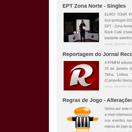
EPT Zona Norte - Singles
EURO TOUR PORT
tour-portugal-2
EPT - Zona Norte
Rock Café (club
bastante aderênc
sexta, fevereiro 26
Reportagem do Jornal Rec
A FPMFM informa
20 de Janeiro 
Talha, Lisboa.
(Campeão Nacion
sexta, fevereiro 26
Regras de Jogo - Alteraçõe
Vimos por este m
a nível internaci
nos eventos nac
regras de jogo q