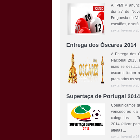
A FPMFM anuncia
dia 27 de Nove
Freguesia de Va
escalões, e será 
sexta, fevereiro 26
Entrega dos Óscares 2014
A Entrega dos Ó
Nacional 2015, 
mais se destaca
óscares foram r
premiadas as segu
sexta, fevereiro 26
Supertaça de Portugal 2014
Comunicamos que
vencedores da 
categorias. To
2014 (clicar par
atletas ...
sexta, fevereiro 26