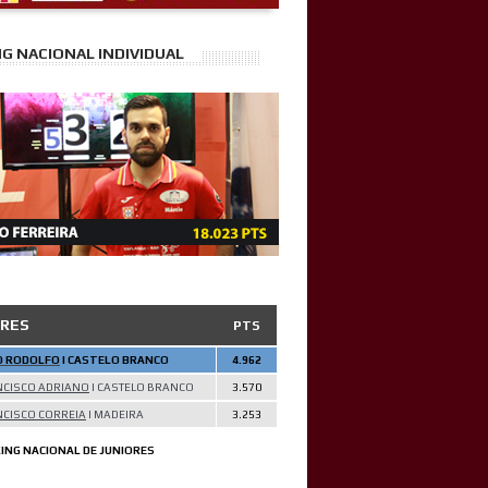
G NACIONAL INDIVIDUAL
ORES
PTS
O RODOLFO
| CASTELO BRANCO
4.962
NCISCO ADRIANO
| CASTELO BRANCO
3.570
CISCO CORREIA
| MADEIRA
3.253
ING NACIONAL DE JUNIORES