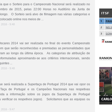
 que o Sorteio para o Campeonato Nacional será realizado no
mbro de 2015, pelas 22:00 Horas no Auditório da Junta de
ITSF
longo. O Sorteio será alvo de filmagem nas várias categorias e
colocado online nos meios de ...
1
PAU
, 2016 - 9:48
2
NEL
3
GON
RANK
scares 2014 vai ser realizada no final do evento Campeonato
em que serão reconhecidas e premiadas as personalidades que
ram ao longo da última época. As categorias de atribuição de
RANKI
eformuladas aproximando-se aos critérios internacionais, sendo
intes ...
, 2016 - 9:48
 será realizada a Supertaça de Portugal 2014 que vai opor os
Taça de Portugal e os Campeões Nacionais nas respetivas
da a informação sobre os jogos da Supertaça de Portugal
a verificar os respetivos jogos). Solicitamos que as equipas ou
, 2016 - 9:47