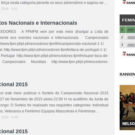
força nesta categoria perante os seus adversários e sagrou-se ...
RANK
, 2016 - 9:51
FEMI
tos Nacionais e Internacionais
1
AMP
EDORES A FPMFM vem por este meio divulgar a Lista de
erente aos eventos nacionais e internacionais. Campeonatos
2
AMD
//www.fpm.pt/pt-pt/vencedores-fpmfm/campeonato-nacional-1-1/
3
AMD
l http://www.fpm.pt/pt-pt/vencedores-fpmfm/taca-de-portugal-1-1/
RANK
ortugal http://www.fpm.pt/pt-pt/vencedores-fpmfm/super-taca-de-
peonatos Mundiais http://www.fpm.pt/pt-pt/vencedores-
RANKI
ional 2015
r este meio publicar o Sorteio do Campeonato Nacional 2015
 27 de Novembro de 2015 pelas 22:00 H no auditório da Junta de
ongo. O Sorteio foi realizado nas seguintes categorias: Individual
es, Veteranos e Feminino Equipas Masculinas e Femininas ...
, 2016 - 9:49
ional 2015