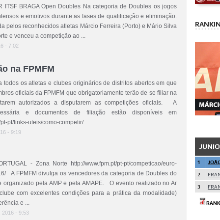
 BRAGA Open Doubles Na categoria de Doubles os jogos
ntensos e emotivos durante as fases de qualificação e eliminação.
RANKIN
da pelos reconhecidos atletas Márcio Ferreira (Porto) e Mário Silva
forte e venceu a competição ao ...
16 - 7:02
ação na FPMFM
todos os atletas e clubes originários de distritos abertos em que
ros oficiais da FPMFM que obrigatoriamente terão de se filiar na
arem autorizados a disputarem as competições oficiais. A
cessária e documentos de filiação estão disponíveis em
/pt-pt/links-uteis/como-competir/
16 - 9:19
JUNI
1
JOÃ
UGAL - Zona Norte http://www.fpm.pt/pt-pt/competicao/euro-
016/ A FPMFM divulga os vencedores da categoria de Doubles do
2
FRA
e organizado pela AMP e pela AMAPE. O evento realizado no Ar
3
FRAN
clube com excelentes condições para a prática da modalidade)
rência e ...
RANK
, 2016 - 9:53