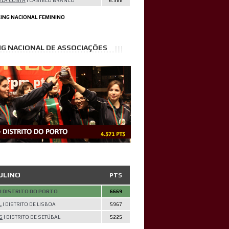
LA COSTA
|
CASTELO BRANCO
6.388
ING NACIONAL FEMININO
G NACIONAL DE ASSOCIAÇÕES
ULINO
PTS
| DISTRITO DO PORTO
6669
L
| DISTRITO DE LISBOA
5967
S
| DISTRITO DE SETÚBAL
5225