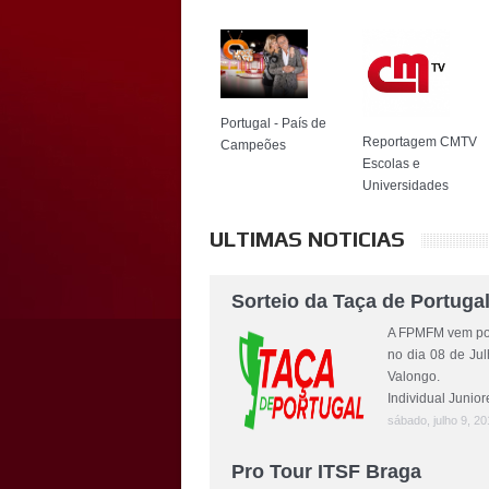
Portugal - País de
Reportagem CMTV
Campeões
Escolas e
Universidades
ULTIMAS NOTICIAS
Sorteio da Taça de Portuga
A FPMFM vem por 
no dia 08 de Jul
Valongo. O So
Individual Juniore
sábado, julho 9, 20
Pro Tour ITSF Braga