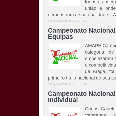
todos os atlet
união e onde 
demonstram a sua qualidade. A 
sexta, fevereiro 26, 2016 - 9:52
Campeonato Nacional 
Equipas
AMAPE Campeã 
categoria de
embelezaram e
e competitivid
de Braga) foi
primeiro título nacional do seu cu
sexta, fevereiro 26, 2016 - 9:51
Campeonato Nacional 
Individual
Carlos Cabele
Veteranos Na 