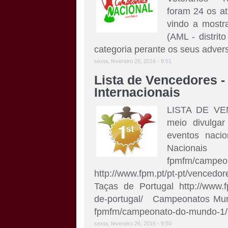
foram 24 os at
vindo a mostr
(AML - distrit
categoria perante os seus advers
sexta, fevereiro 26, 2016 - 9:51
Lista de Vencedores -
Internacionais
LISTA DE V
meio divulgar
eventos naci
Nacionais h
fpmfm/campeo
http://www.fpm.pt/pt-pt/venced
Taças de Portugal http://www.f
de-portugal/ Campeonatos Mundi
fpmfm/campeonato-do-mundo-1
sexta, fevereiro 26, 2016 - 9:50