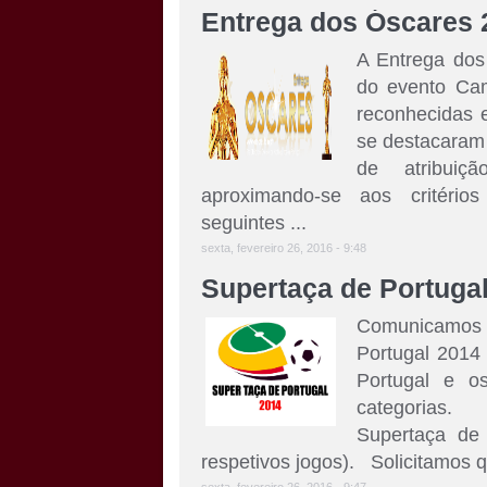
Entrega dos Óscares 
A Entrega dos 
do evento Ca
reconhecidas 
se destacaram 
de atribuiç
aproximando-se aos critério
seguintes ...
sexta, fevereiro 26, 2016 - 9:48
Supertaça de Portuga
Comunicamos
Portugal 2014
Portugal e o
categorias. 
Supertaça de 
respetivos jogos). Solicitamos qu