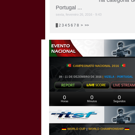
na categoria 
Portugal ...
sexta, fevereiro 26, 2016 - 9:43
1
2
3
4
5
6
7
8
>
>>
CAMPEONATO NACIONAL 2016
09 - 11 DE DEZEMBRO DE 2016
|
VIZELA - PORTUGAL
0
0
0
Horas
Minutos
Segundos
WORLD CUP
|
WORLD CHAMPIONSHIP