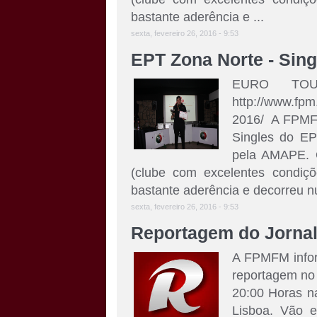
bastante aderência e ...
sexta, fevereiro 26, 2016 - 9:53
EPT Zona Norte - Sing
EURO TOU
http://www.fpm.
2016/ A FPMFM
Singles do EP
pela AMAPE. O
(clube com excelentes condiçõ
bastante aderência e decorreu nu
sexta, fevereiro 26, 2016 - 9:53
Reportagem do Jorna
A FPMFM infor
reportagem no 
20:00 Horas n
Lisboa. Vão es