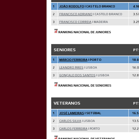
1
JOÃO RODOLFO
| CASTELO BRANCO
4.9
2
FRANCISCO ADRIANO
| CASTELO BRANCO
3.5
3
FRANCISCO CORREIA
| MADEIRA
3.2
RANKING NACIONAL DE JUNIORES
SENIORES
PT
1
MÁRCIO FERREIRA
| PORTO
18.0
2
LEANDRO PIRES
| LISBOA
14.0
3
GONÇALO DOS SANTOS
| LISBOA
12.8
RANKING NACIONAL DE SENIORES
VETERANOS
PT
1
JOSÉ LAMEIRAS
| SETÚBAL
16.5
2
CARLOS SILVA
| LISBOA
13.5
3
CARLOS FERREIRA
| PORTO
12.2
RANKING NACIONAL DE VETERANOS