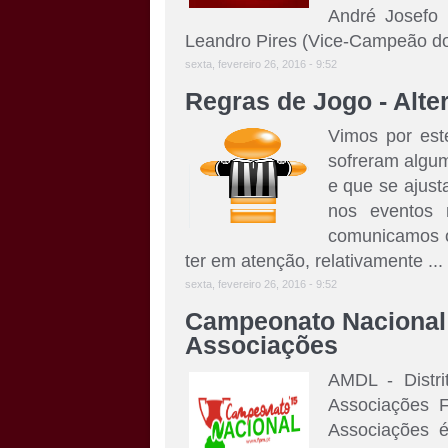
André Josefo 
Leandro Pires (Vice-Campeão do 
sexta, fevereiro 26, 2016 - 9:52
Regras de Jogo - Alte
Vimos por est
sofreram algum
e que se ajust
nos eventos 
comunicamos o
ter em atenção, relativamente ...
sexta, fevereiro 26, 2016 - 9:52
Campeonato Nacional 
Associações
AMDL - Distr
Associações 
Associações é