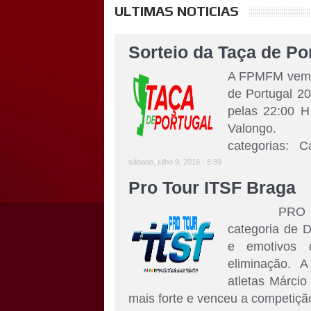
ULTIMAS NOTICIAS
Sorteio da Taça de Po
A FPMFM vem p
de Portugal 20
pelas 22:00 H
Valongo. O S
categorias: Cat
sábado, julho 9, 2016 - 5:39
Pro Tour ITSF Braga
PRO TOUR 
categoria de D
e emotivos 
eliminação. A
atletas Márcio 
mais forte e venceu a competição