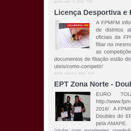
quinta, abril 14, 2016 - 7:02
Licença Desportiva e
A FPMFM inform
de distritos
oficiais da F
filiar na mesm
as competiçõe
documentos de filiação estão dis
uteis/como-competir/
quinta, março 3, 2016 - 9:19
EPT Zona Norte - Dou
EURO TOU
http://www.fpm.
2016/ A FPMFM
Doubles do EP
pela AMAPE. O
(clube com excelentes condiçõ