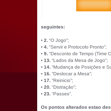
seguintes:
•
2.
“O Jogo”;
•
4.
“Servir e Protocolo Pronto”;
•
9.
“Desconto de Tempo (Time Ou
•
13.
“Lados da Mesa de Jogo”;
•
14.
“Mudança de Posições e Sub
•
16.
“Deslocar a Mesa”;
•
17.
“Reinicio”;
•
20.
“Distração”;
•
23.
“Passes”.
Os pontos alterados estao de