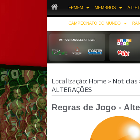
FPMFM
MEMBROS
ATLE
CAMPEONATO DO MUNDO
RAN
Localização:
Home
»
Noticias
ALTERAÇÕES
Regras de Jogo - Alt