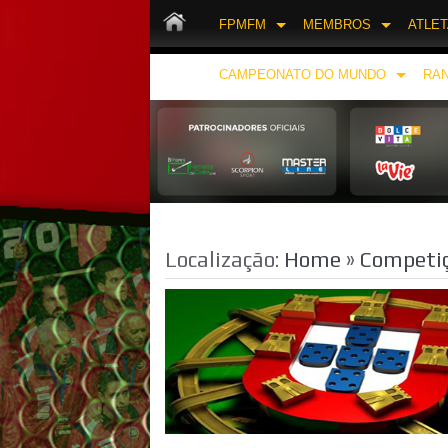
FPMFM
MEMBROS
ATLE
CAMPEONATO DO MUNDO
RAN
Localização:
Home
»
Competi