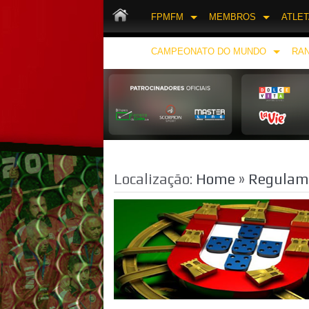
FPMFM
MEMBROS
ATLE
CAMPEONATO DO MUNDO
RAN
Localização:
Home
»
Regulam