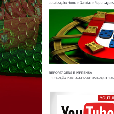
Localização:
Home
»
Galerias
»
Reportagens
REPORTAGENS E IMPRENSA
FEDERAÇÃO PORTUGUESA DE MATRAQUILHOS 