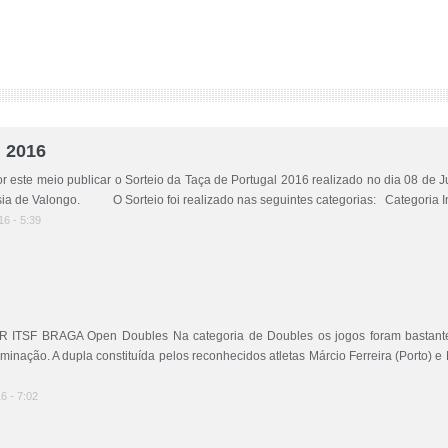
l 2016
este meio publicar o Sorteio da Taça de Portugal 2016 realizado no dia 08 de J
ia de Valongo. O Sorteio foi realizado nas seguintes categorias: Categoria Indi
16 - 5:39
BRAGA Open Doubles Na categoria de Doubles os jogos foram bastante in
iminação. A dupla constituída pelos reconhecidos atletas Márcio Ferreira (Porto) e 
16 - 7:02