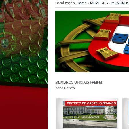
Localização:
Home
»
MEMBROS
»
MEMBROS 
MEMBROS OFICIAIS FPMFM
Zona Centro