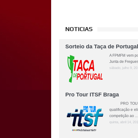
NOTICIAS
Sorteio da Taça de Portuga
A FPMFM vem por 
Junta de Fregues
sábado, julho 9, 20
Pro Tour ITSF Braga
PRO TOUR ITSF 
qualificação e el
competição ao ...
quinta, abril 14, 20