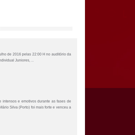
ulho de 2016 pelas 22:00 H no auditório da
vidual Juniores, ...
tensos e emotivos durante as fases de
Mário Silva (Porto) foi mais forte e venceu a