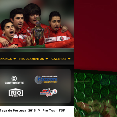
ANKINGS
REGULAMENTOS
GALERIAS
»
»
 Portugal 2016
Pro Tour ITSF Braga
Licença Desportiva e Filiaçã