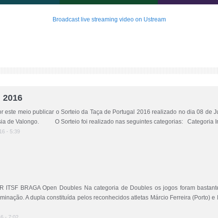
Broadcast live streaming video on Ustream
l 2016
este meio publicar o Sorteio da Taça de Portugal 2016 realizado no dia 08 de J
ia de Valongo. O Sorteio foi realizado nas seguintes categorias: Categoria Indi
16 - 5:39
BRAGA Open Doubles Na categoria de Doubles os jogos foram bastante in
iminação. A dupla constituída pelos reconhecidos atletas Márcio Ferreira (Porto) e 
16 - 7:02