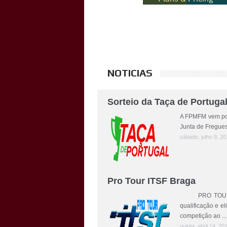
NOTICIAS
Sorteio da Taça de Portuga
A FPMFM vem por 
Junta de Fregues
sábado, julho 9, 20
Pro Tour ITSF Braga
PRO TOUR ITSF 
qualificação e el
competição ao ...
quinta, abril 14, 20