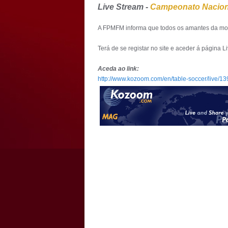
Live Stream -
Campeonato Nacion
A FPMFM informa que todos os amantes da modal
Terá de se registar no site e aceder á página 
Aceda ao link:
http://www.kozoom.com/en/table-soccer/live/13