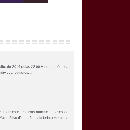
ulho de 2016 pelas 22:00 H no auditório da
vidual Juniores, ...
tensos e emotivos durante as fases de
Mário Silva (Porto) foi mais forte e venceu a