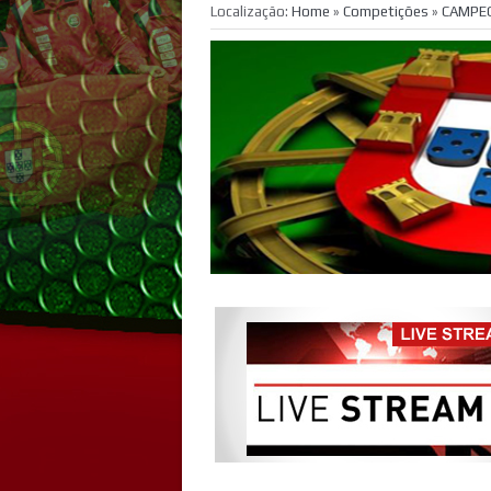
Localização:
Home
»
Competições
»
CAMPEO