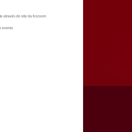
te através do site da Kozoom.
e evento.