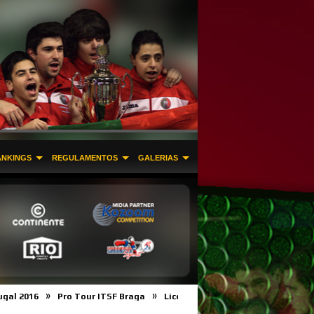
ANKINGS
REGULAMENTOS
GALERIAS
»
»
»
Pro Tour ITSF Braga
Licença Desportiva e Filiação na FPMFM