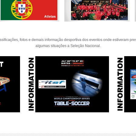
assificações, fotos e demais informação desportiva dos eventos onde estiveram pre
algumas situações a Seleção Nacional.