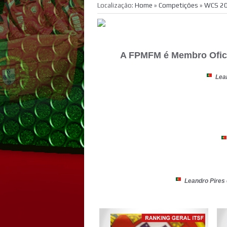
Localização:
Home
»
Competições
»
WCS 20
A FPMFM é Membro Oficia
Lean
Leandro Pires e