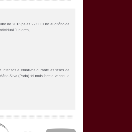
ulho de 2016 pelas 22:00 H no auditório da
vidual Juniores, ...
tensos e emotivos durante as fases de
Mário Silva (Porto) foi mais forte e venceu a