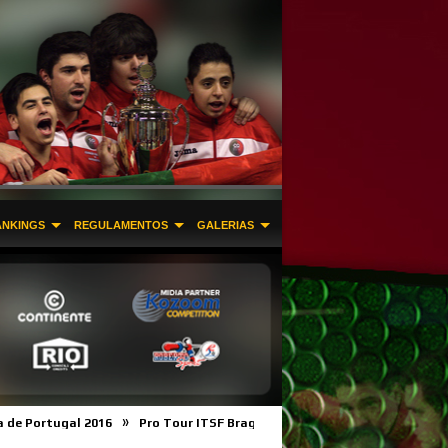
ANKINGS
REGULAMENTOS
GALERIAS
»
»
tugal 2016
Pro Tour ITSF Braga
Licença Desportiva e Filiação na