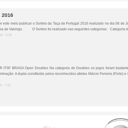
l 2016
este meio publicar o Sorteio da Taça de Portugal 2016 realizado no dia 08 de J
ia de Valongo. O Sorteio foi realizado nas seguintes categorias: Categoria Indi
16 - 5:39
BRAGA Open Doubles Na categoria de Doubles os jogos foram bastante in
iminação. A dupla constituída pelos reconhecidos atletas Márcio Ferreira (Porto) e 
16 - 7:02