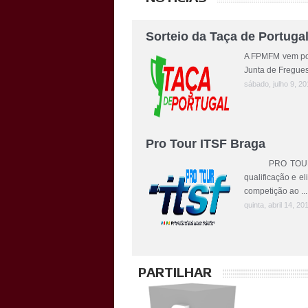
Sorteio da Taça de Portuga
A FPMFM vem por 
Junta de Fregues
sábado, julho 9, 20
Pro Tour ITSF Braga
PRO TOUR ITSF 
qualificação e el
competição ao ...
quinta, abril 14, 20
PARTILHAR