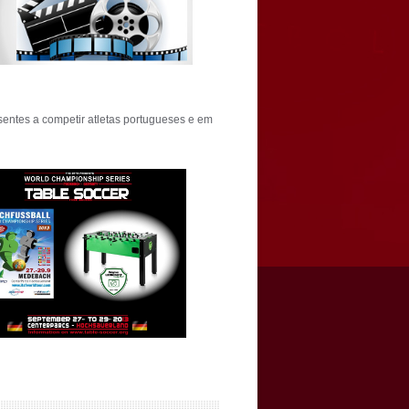
sentes a competir atletas portugueses e em