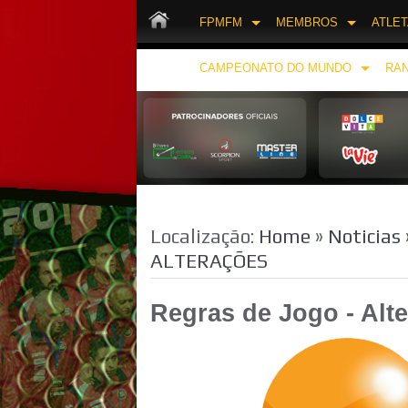
FPMFM
MEMBROS
ATLE
CAMPEONATO DO MUNDO
RAN
Localização:
Home
»
Noticias
ALTERAÇÕES
Regras de Jogo - Alt