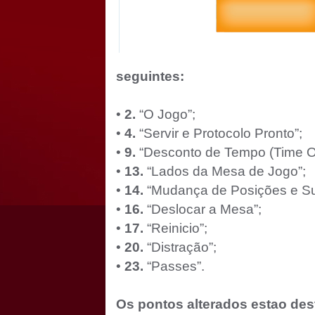
seguintes:
•
2.
“O Jogo”;
•
4.
“Servir e Protocolo Pronto”;
•
9.
“Desconto de Tempo (Time Ou
•
13.
“Lados da Mesa de Jogo”;
•
14.
“Mudança de Posições e Sub
•
16.
“Deslocar a Mesa”;
•
17.
“Reinicio”;
•
20.
“Distração”;
•
23.
“Passes”.
Os pontos alterados estao de