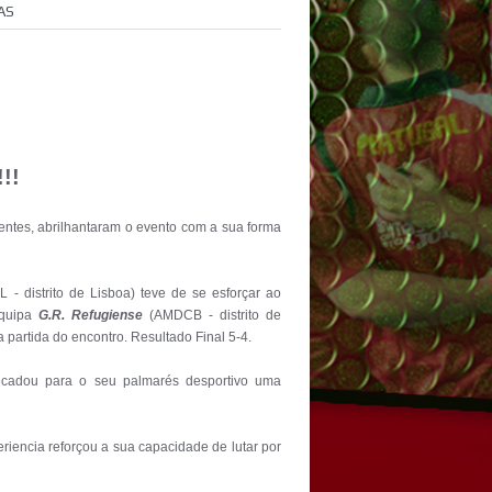
AS
 2015 - Vencedores do Individual
!!
entes, abrilhantaram o evento com a sua forma
- distrito de Lisboa) teve de se esforçar ao
equipa
G.R. Refugiense
(AMDCB - distrito de
 partida do encontro. Resultado Final 5-4.
ecadou para o seu palmarés desportivo uma
iencia reforçou a sua capacidade de lutar por