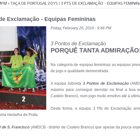
»
PMFM
»
TAÇA DE PORTUGAL 2015 I 3 PTS DE EXCLAMAÇÃO - EQUIPAS FEMININ
Campeonato Nacional
s de Exclamação - Equipas Femininas
Friday, February 26, 2016 - 9:46 PM
3 Pontos de Exclamação
PORQUÊ TANTA ADMIRAÇ
ÃO!
Na categoria de equipas femininas as equipas pres
de jogo e qualidade demonstrada.
A equipa lisboeta
3 Pontos de Exclamação
(AMDL 
máximo para conseguir derrotar na final a boa 
Castelo Branco), num jogo muito emotivo até á ultima
Desta forma, a equipa 3 Pts de Exclamação arr
uma medalha de Prata.
 de S. Francisco
(AMDCB - distrito de Castelo Branco) que apesar da pouca exper