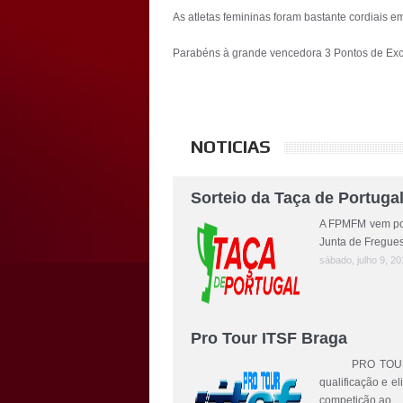
As atletas femininas foram bastante cordiais e
Parabéns à grande vencedora 3 Pontos de Ex
NOTICIAS
Sorteio da Taça de Portuga
A FPMFM vem por 
Junta de Fregues
sábado, julho 9, 20
Pro Tour ITSF Braga
PRO TOUR ITSF 
qualificação e el
competição ao ...