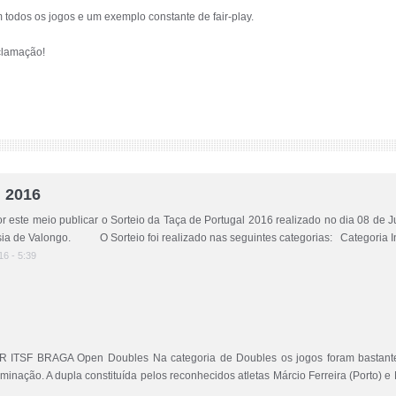
m todos os jogos e um exemplo constante de fair-play.
clamação!
l 2016
este meio publicar o Sorteio da Taça de Portugal 2016 realizado no dia 08 de J
ia de Valongo. O Sorteio foi realizado nas seguintes categorias: Categoria Indi
16 - 5:39
BRAGA Open Doubles Na categoria de Doubles os jogos foram bastante in
iminação. A dupla constituída pelos reconhecidos atletas Márcio Ferreira (Porto) e 