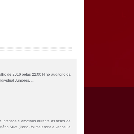
ulho de 2016 pelas 22:00 H no auditório da
vidual Juniores, ...
tensos e emotivos durante as fases de
Mário Silva (Porto) foi mais forte e venceu a