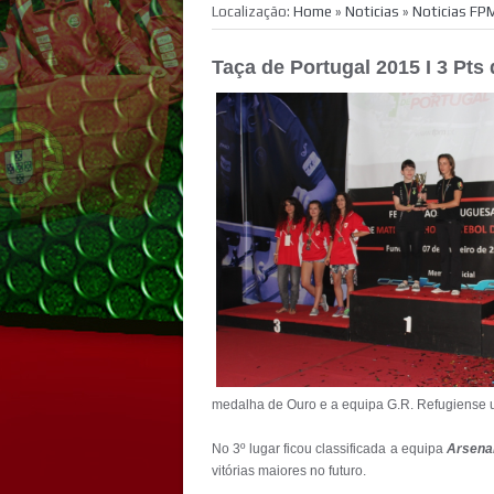
Localização:
Home
»
Noticias
»
Noticias F
Taça de Portugal 2015 I 3 Pt
medalha de Ouro e a equipa G.R. Refugiense 
No 3º lugar ficou classificada a equipa
Arsenal
vitórias maiores no futuro.