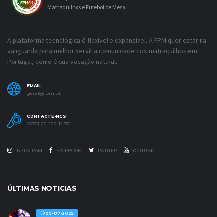
Matraquilhos e Futebol de Mesa
A plataforma tecnológica é flexível e expansível. A FPM quer estar na
vanguarda para melhor servir a comunidade dos matraquilhos em
Portugal, como é sua vocação natural.
EMAIL
geral@fpm.pt
CONTACTE-NOS
00351 22 422 12 76
INSTAGRAM
FACEBOOK
TWITTER
YOUTUBE
ÚLTIMAS NOTICIAS
09-07-2025