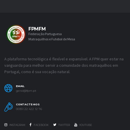
FPMFM
Federação Portuguesa
Matraquilhos e Futebol de Mesa
A plataforma tecnológica é flexível e expansível. A FPM quer estar na
vanguarda para melhor servir a comunidade dos matraquilhos em
Portugal, como é sua vocação natural.
EMAIL
geral@fpm.pt
CONTACTE-NOS
00351 22 422 12 76
INSTAGRAM
FACEBOOK
TWITTER
YOUTUBE