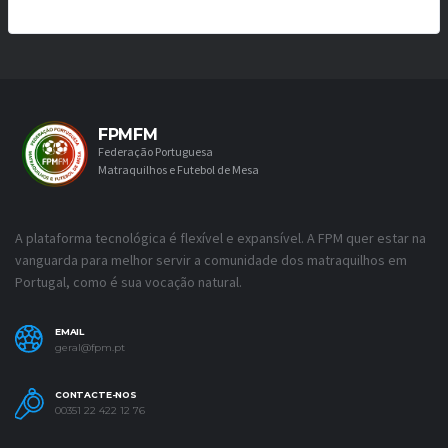
FPMFM
Federação Portuguesa
Matraquilhos e Futebol de Mesa
A plataforma tecnológica é flexível e expansível. A FPM quer estar na
vanguarda para melhor servir a comunidade dos matraquilhos em
Portugal, como é sua vocação natural.
EMAIL
geral@fpm.pt
CONTACTE-NOS
00351 22 422 12 76