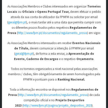
As Associações Membros e Clubes interessados em organizar
Torneios
Locais
ou
Oficiais
e
Opens Portugal Tour,
devem efetuar o pedido
através da sua conta de utilizador da FPMFM ou solicitar por email
(
geral@fpm.pt
), o mais tardar até a uma data que permita cumprir com
os diferentes prazos fixados pelos respetivos
Regulamentos de
Prova
(
http://www.fpm.pt/documentos/regulamento_prova
) em vigor.
As Associações Membros interessados em receber
Eventos Nacionais
de Título,
devem comunicar a intenção à FPMFM por email
(
geral@fpm.pt
), de forma a esta enviar, a
Apresentação do
Evento,
Caderno de Encargos
e o respetivo
Orçamento
.
Todos os torneios organizados a nivel nacional pelas associações
membros / clubes, têm obrigatóriamente de serem homologados pela
FPMFM e pontuam para o
Ranking Nacional.
Toda a informação encontra-se disponivel nos
Regulamentos de
Prova
(
http://www.fpm.pt/documentos/regulamento_prova
) de cada
competição oficial e no
Projeto Desportivo
2023
(
http://www.fpm.pt/pagina/projeto_desportivo_2023
).