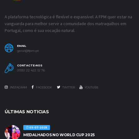
A plataforma tecnológica é flexível e expansível. A FPM quer estar na
vanguarda para melhor servir a comunidade dos matraquilhos em
Portugal, como é sua vocação natural.
EMAIL
geral@fpm.pt
CONTACTE-NOS
00351 22 422 12 76
INSTAGRAM
FACEBOOK
TWITTER
YOUTUBE
ÚLTIMAS NOTICIAS
09-07-2025
MEDALHADOS NO WORLD CUP 2025