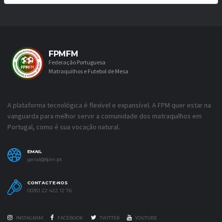
FPMFM
Federação Portuguesa
Matraquilhos e Futebol de Mesa
A plataforma tecnológica é flexível e expansível. A FPM quer estar na
vanguarda para melhor servir a comunidade dos matraquilhos em
Portugal, como é sua vocação natural.
EMAIL
geral@fpm.pt
CONTACTE-NOS
00351 22 422 12 76
INSTAGRAM
FACEBOOK
TWITTER
YOUTUBE