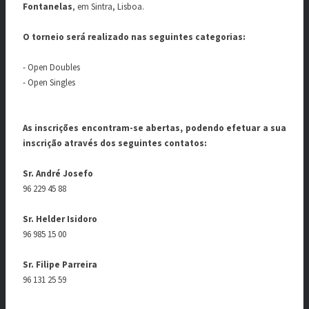
Fontanelas
, em Sintra, Lisboa.
O torneio será realizado nas seguintes categorias:
- Open Doubles
- Open Singles
As inscrições encontram-se abertas, podendo efetuar a sua
inscrição através dos seguintes contatos:
Sr. André Josefo
96 229 45 88
Sr. Helder Isidoro
96 985 15 00
Sr. Filipe Parreira
96 131 25 59