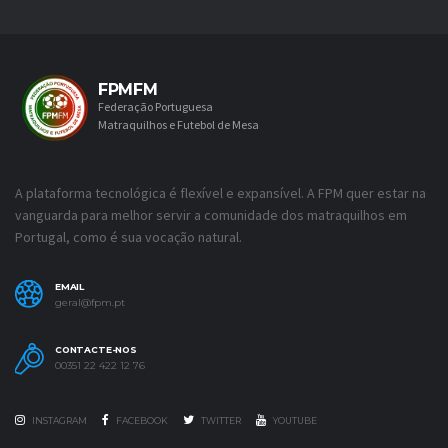
FPMFM
Federação Portuguesa
Matraquilhos e Futebol de Mesa
A plataforma tecnológica é flexível e expansível. A FPM quer estar na
vanguarda para melhor servir a comunidade dos matraquilhos em
Portugal, como é sua vocação natural.
EMAIL
geral@fpm.pt
CONTACTE-NOS
00351 22 422 12 76
INSTAGRAM
FACEBOOK
TWITTER
YOUTUBE