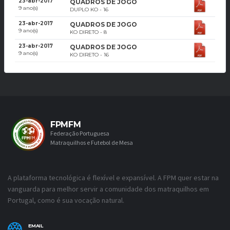
23-abr-2017
QUADROS DE JOGO
9 ano(s)
DUPLO KO - 16
23-abr-2017
QUADROS DE JOGO
9 ano(s)
KO DIRETO - 8
23-abr-2017
QUADROS DE JOGO
9 ano(s)
KO DIRETO - 16
FPMFM
Federação Portuguesa
Matraquilhos e Futebol de Mesa
A plataforma tecnológica é flexível e expansível. A FPM quer estar na
vanguarda para melhor servir a comunidade dos matraquilhos em
Portugal, como é sua vocação natural.
EMAIL