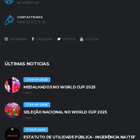
geral@fpm.pt
CONTACTE-NOS
00351 22 422 12 76
INSTAGRAM
FACEBOOK
TWITTER
YOUTUBE
ÚLTIMAS NOTICIAS
09-07-2025
MEDALHADOS NO WORLD CUP 2025
1 ANO
09-07-2025
SELEÇÃO NACIONAL NO WORLD CUP 2025
1 ANO
26-11-2024
ESTATUTO DE UTILIDADE PÚBLICA - INGERÊNCIA NA ITSF