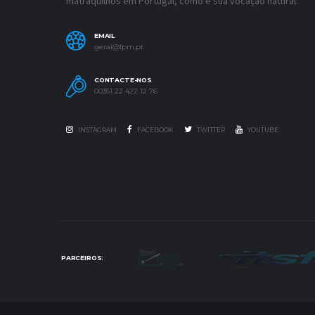
matraquilhos em Portugal, como é sua vocação natural.
EMAIL
geral@fpm.pt
CONTACTE-NOS
00351 22 422 12 76
INSTAGRAM
FACEBOOK
TWITTER
YOUTUBE
PARCEIROS: