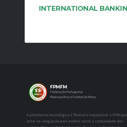
INTERNATIONAL BANKI
FPMFM
Federação Portuguesa
Matraquilhos e Futebol de Mesa
A plataforma tecnológica é flexível e expansível. A FPM que
estar na vanguarda para melhor servir a comunidade dos