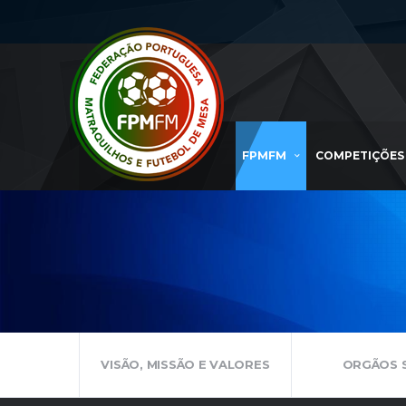
FPMFM
COMPETIÇÕES
VISÃO, MISSÃO E VALORES
ORGÃOS S