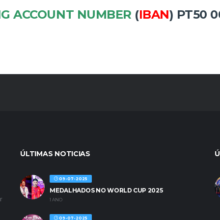
NG ACCOUNT NUMBER
(
IBAN
) PT50 0
ÚLTIMAS NOTICIAS
Ú
09-07-2025
MEDALHADOS NO WORLD CUP 2025
r
1 ANO
09-07-2025