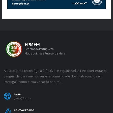
FPMFM
Federação Portuguesa
Matraquilhos e Futebol de Mesa
A plataforma tecnológica é flexível e expansível. A FPM quer estar na
vanguarda para melhor servir a comunidade dos matraquilhos em
Portugal, como é sua vocação natural.
EMAIL
geral@fpm.pt
CONTACTE-NOS