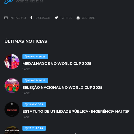
00351 22 422 12 76
INSTAGRAM
FACEBOOK
TWITTER
YOUTUBE
ÚLTIMAS NOTICIAS
09-07-2025
MEDALHADOS NO WORLD CUP 2025
1 ANO
09-07-2025
SELEÇÃO NACIONAL NO WORLD CUP 2025
1 ANO
26-11-2024
ESTATUTO DE UTILIDADE PÚBLICA - INGERÊNCIA NA ITSF
1 ANO
25-11-2024