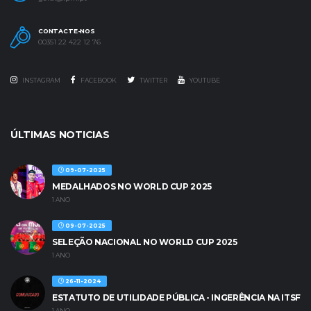
CONTACTE-NOS
00351 22 422 12 76
INSTAGRAM
FACEBOOK
TWITTER
YOUTUBE
ÚLTIMAS NOTICIAS
09-07-2025
MEDALHADOS NO WORLD CUP 2025
1 ANO
09-07-2025
SELEÇÃO NACIONAL NO WORLD CUP 2025
1 ANO
26-11-2024
ESTATUTO DE UTILIDADE PÚBLICA - INGERÊNCIA NA ITSF
1 ANO