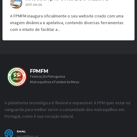
2017-04-04
A FPMFM inaugura oficialmente o seu website criado com uma
imagem dinâmica e apelativa, contendo diversas ferramentas
com o intuito de facilitar a...
FPMFM
Federação Portuguesa
Matraquilhos e Futebol de Mesa
A plataforma tecnológica é flexível e expansível. A FPM quer estar na
vanguarda para melhor servir a comunidade dos matraquilhos em
Portugal, como é sua vocação natural.
EMAIL
geral@fpm.pt