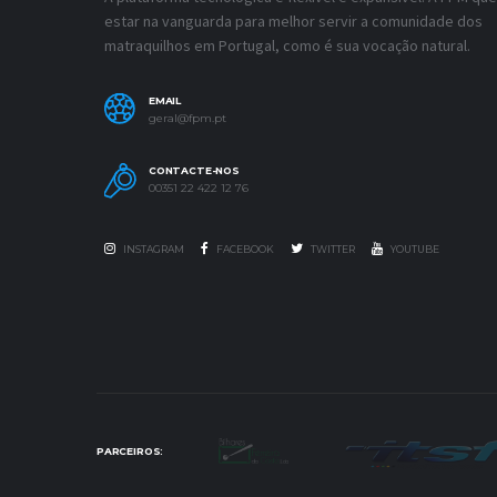
estar na vanguarda para melhor servir a comunidade dos
matraquilhos em Portugal, como é sua vocação natural.
EMAIL
geral@fpm.pt
CONTACTE-NOS
00351 22 422 12 76
INSTAGRAM
FACEBOOK
TWITTER
YOUTUBE
PARCEIROS: