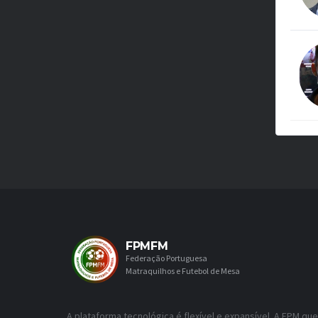
FPMFM
Federação Portuguesa
Matraquilhos e Futebol de Mesa
A plataforma tecnológica é flexível e expansível. A FPM que