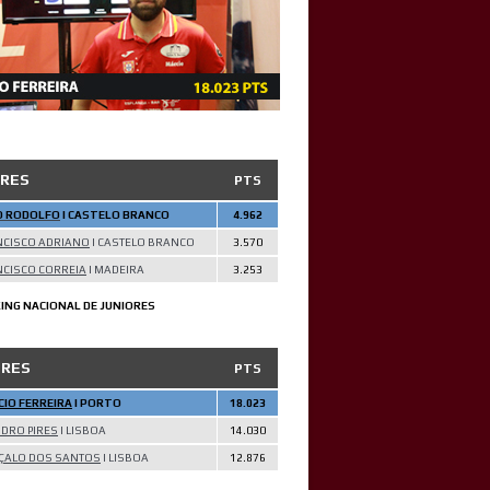
ORES
PTS
O RODOLFO
| CASTELO BRANCO
4.962
NCISCO ADRIANO
| CASTELO BRANCO
3.570
CISCO CORREIA
| MADEIRA
3.253
ING NACIONAL DE JUNIORES
ORES
PTS
IO FERREIRA
| PORTO
18.023
DRO PIRES
| LISBOA
14.030
ÇALO DOS SANTOS
| LISBOA
12.876