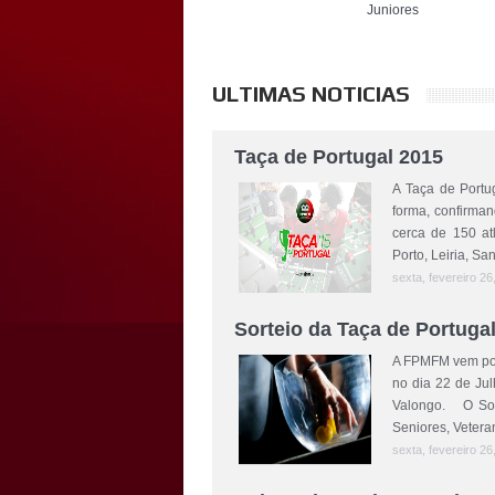
Juniores
ULTIMAS NOTICIAS
Taça de Portugal 2015
A Taça de Portu
forma, confirman
cerca de 150 atl
Porto, Leiria, Sa
sexta, fevereiro 26
Sorteio da Taça de Portuga
A FPMFM vem por 
no dia 22 de Jul
Valongo. O Sorte
Seniores, Vetera
sexta, fevereiro 26