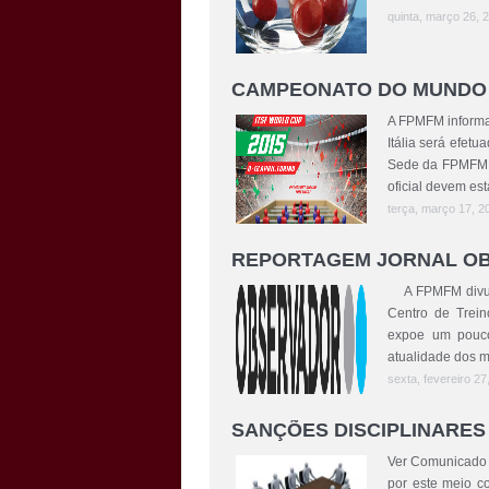
quinta, março 26, 
CAMPEONATO DO MUNDO 
A FPMFM informa
Itália será efetu
Sede da FPMFM, 
oficial devem esta
terça, março 17, 2
REPORTAGEM JORNAL O
A FPMFM divulg
Centro de Trei
expoe um pouc
atualidade dos m
sexta, fevereiro 27
SANÇÕES DISCIPLINARES
Ver Comunicado 
por este meio co