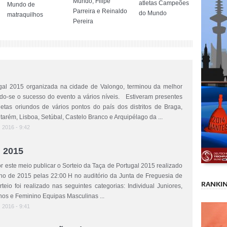
Mundo, Filipe
atletas Campeões
Mundo de
Parreira e Reinaldo
do Mundo
matraquilhos
Pereira
gal 2015 organizada na cidade de Valongo, terminou da melhor
do-se o sucesso do evento a vários níveis. Estiveram presentes
etas oriundos de vários pontos do país dos distritos de Braga,
ntarém, Lisboa, Setúbal, Castelo Branco e Arquipélago da ...
, 2016 - 9:42
l 2015
este meio publicar o Sorteio da Taça de Portugal 2015 realizado
ho de 2015 pelas 22:00 H no auditório da Junta de Freguesia de
RANKIN
io foi realizado nas seguintes categorias: Individual Juniores,
nos e Feminino Equipas Masculinas ...
, 2016 - 9:41