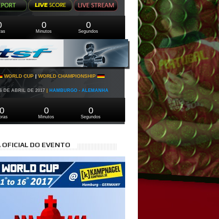
0
0
0
ras
Minutos
Segundos
WORLD CUP
|
WORLD CHAMPIONSHIP
16 DE ABRIL DE 2017
|
HAMBURGO - ALEMANHA
0
0
0
oras
Minutos
Segundos
 OFICIAL DO EVENTO