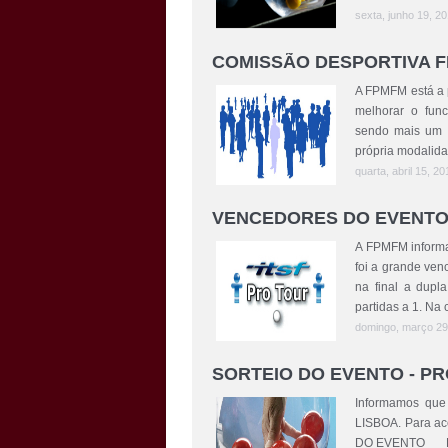
sexta, junho 19, 20
COMISSÃO DESPORTIVA 
A FPMFM está a 
melhorar o func
sendo mais um 
própria modalida
quarta, abril 15, 20
VENCEDORES DO EVENTO
A FPMFM informa 
foi a grande ven
na final a dupl
partidas a 1. Na 
domingo, março 29,
SORTEIO DO EVENTO - P
Informamos que
LISBOA. Para ac
DO EVENTO Part