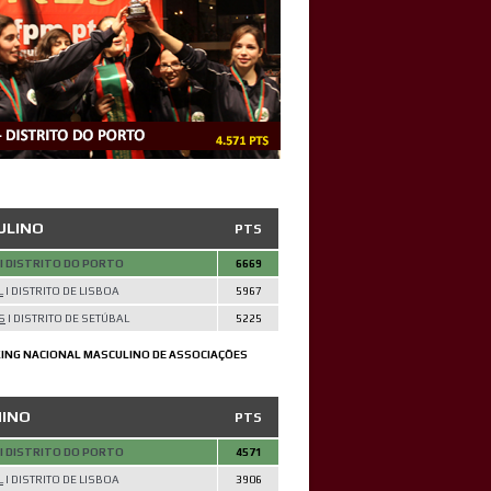
ULINO
PTS
| DISTRITO DO PORTO
6669
L
| DISTRITO DE LISBOA
5967
S
| DISTRITO DE SETÚBAL
5225
ING NACIONAL MASCULINO DE ASSOCIAÇÕES
NINO
PTS
| DISTRITO DO PORTO
4571
L
| DISTRITO DE LISBOA
3906