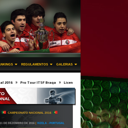
ANKINGS
REGULAMENTOS
GALERIAS
»
»
 Tour ITSF Braga
Licença Desportiva e Filiação na FPMFM
EPT Zon
o Individual
CAMPEONATO NACIONAL 2016
- 11 DE DEZEMBRO DE 2016
|
VIZELA - PORTUGAL