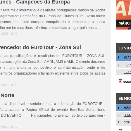
Nunes - Campeões da Europa
 este meio informar que os atletas portugueses Nelson da Rocha
sagraram-se Campeões da Europa de Clubes 2015. Desta forma
mesmos pelo titulo europeu conquistado e demonstrar a nossa
lho por ter-mos duas referências mundiais a jogar pela nossa ...
, 2016 - 9:40
vencedor do EuroTour - Zona Sul
JUNI
a as classificações e resultados do EUROTOUR - ZONA SUL
1
JOÃ
s associações da Zona Sul: AMDL, AMS e AML. O evento decorreu
2
FRA
a e num ambiente competitivo e confraternizador, onde é de
3
FRAN
membros organizadores o fair-play existente entre todos os atletas
RANK
, 2016 - 9:39
 Norte
SENI
está disponivel o sorteio e toda a informação do EUROTOUR -
1
MÁRC
ra aceder à Página Oficial do evento EuroTour Zona Norte
 DO EVENTO Participantes no Evento Sorteio do EuroTour -
2
LEAN
3
GON
, 2016 - 9:37