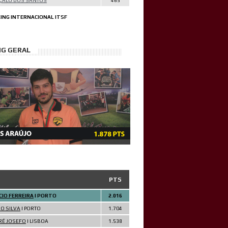
ÇALO DOS SANTOS
465
ING INTERNACIONAL ITSF
NG GERAL
PTS
IO FERREIRA
| PORTO
2.016
O SILVA
| PORTO
1.704
RÉ JOSEFO
| LISBOA
1.538