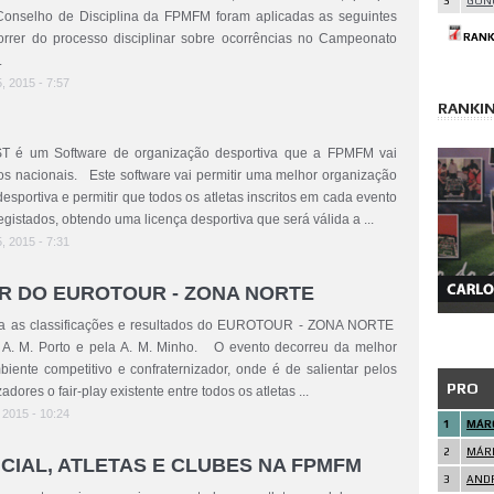
3
GON
Conselho de Disciplina da FPMFM foram aplicadas as seguintes
rrer do processo disciplinar sobre ocorrências no Campeonato
RANK
.
5, 2015 - 7:57
RANKI
T é um Software de organização desportiva que a FPMFM vai
tos nacionais. Este software vai permitir uma melhor organização
sportiva e permitir que todos os atletas inscritos em cada evento
gistados, obtendo uma licença desportiva que será válida a ...
5, 2015 - 7:31
R DO EUROTOUR - ZONA NORTE
a as classificações e resultados do EUROTOUR - ZONA NORTE
 A. M. Porto e pela A. M. Minho. O evento decorreu da melhor
ente competitivo e confraternizador, onde é de salientar pelos
PRO
ores o fair-play existente entre todos os atletas ...
, 2015 - 10:24
1
MÁRC
2
MÁRI
CIAL, ATLETAS E CLUBES NA FPMFM
3
AND