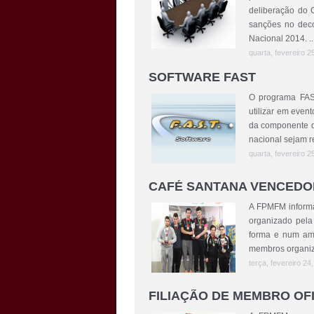
deliberação do 
sanções no deco
Nacional 2014. ..
quarta, fevereiro 2
SOFTWARE FAST
O programa FAS
utilizar em even
da componente de
nacional sejam re
quarta, fevereiro 2
CAFÉ SANTANA VENCEDO
A FPMFM inform
organizado pela
forma e num ambi
membros organizad
terça, fevereiro 24
FILIAÇÃO DE MEMBRO OFI