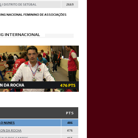
S
| DISTRITO DE SETÚBAL
2669
ING NACIONAL FEMININO DE ASSOCIAÇÕES
NG INTERNACIONAL
PTS
LO NUNES
486
SON DA ROCHA
476