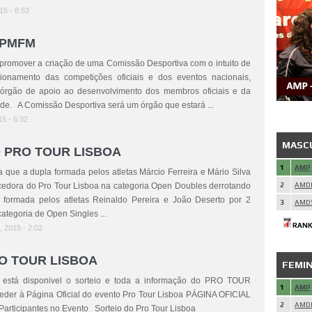
15 - 8:53
FPMFM
promover a criação de uma Comissão Desportiva com o intuito de
ionamento das competições oficiais e dos eventos nacionais,
órgão de apoio ao desenvolvimento dos membros oficiais e da
de. A Comissão Desportiva será um órgão que estará ...
15 - 6:32
MASC
 PRO TOUR LISBOA
1
AMP
que a dupla formada pelos atletas Márcio Ferreira e Mário Silva
cedora do Pro Tour Lisboa na categoria Open Doubles derrotando
2
AMD
a formada pelos atletas Reinaldo Pereira e João Deserto por 2
3
AMD
categoria de Open Singles ...
RANK
 2015 - 2:02
RO TOUR LISBOA
FEMI
 está disponivel o sorteio e toda a informação do PRO TOUR
1
AMP
eder à Página Oficial do evento Pro Tour Lisboa PÁGINA OFICIAL
2
AMD
icipantes no Evento Sorteio do Pro Tour Lisboa