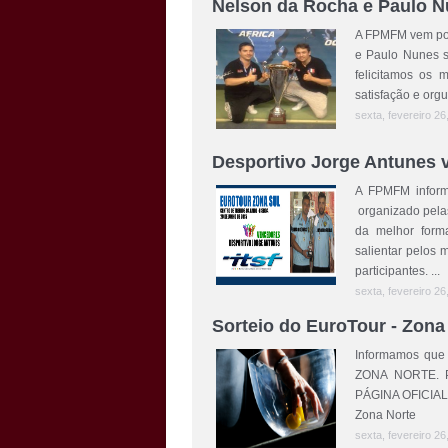
Nelson da Rocha e Paulo 
A FPMFM vem por
e Paulo Nunes 
felicitamos os 
satisfação e orgu
sexta, fevereiro 26
Desportivo Jorge Antunes 
A FPMFM inform
organizado pela
da melhor form
salientar pelos 
participantes. ...
sexta, fevereiro 26
Sorteio do EuroTour - Zona
Informamos que 
ZONA NORTE. Pa
PÁGINA OFICIAL
Zona Norte
sexta, fevereiro 26