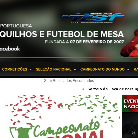
COMPETIÇÕES
SELEÇÃO NACIONAL
CAMPEONATO DO MUNDO
R
Sem Resultados Encontrados
»
»
Sorteio da Taça de Portugal 2016
Pro
»
Campeonato Nacional 2015 - Vencedores d
09 