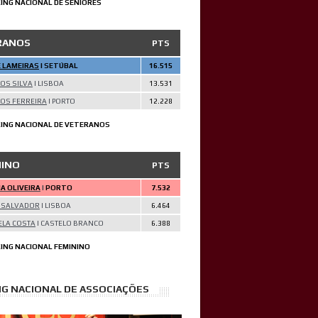
ING NACIONAL DE SENIORES
RANOS
PTS
 LAMEIRAS
| SETÚBAL
16.515
OS SILVA
| LISBOA
13.531
OS FERREIRA
| PORTO
12.228
ING NACIONAL DE VETERANOS
NINO
PTS
A OLIVEIRA
|
PORTO
7.532
 SALVADOR
|
LISBOA
6.464
LA COSTA
|
CASTELO BRANCO
6.388
ING NACIONAL FEMININO
G NACIONAL DE ASSOCIAÇÕES