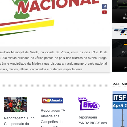
Ho
vilhão Municipal de Vizela, na cidade de Vizela, entre os dias 09 e 11 de
11-
00 atletas oriundos de vários pontos do país dos distritos de Aveiro, Braga,
tarém e Arquipélago da Madeira que disputaram arduamente o titulo nacional.
H
ais, clubes, atletas, convidados e restantes espectadores.
PÁGINA
Reportagem TV
Almada aos
Reportagem
Reportagem SIC no
Campeões do
PANDA BIGGS aos
Campeonato do