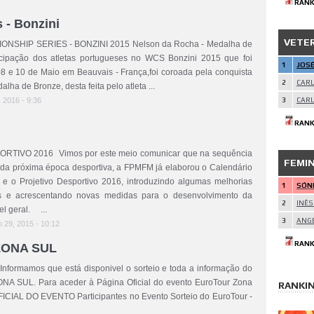
RANK
 - Bonzini
VETE
SHIP SERIES - BONZINI 2015 Nelson da Rocha - Medalha de
cipação dos atletas portugueses no WCS Bonzini 2015 que foi
1
JOSÉ
08 e 10 de Maio em Beauvais - França,foi coroada pela conquista
2
CARL
ha de Bronze, desta feita pelo atleta ...
, 2016 - 9:36
3
CARL
RANK
TIVO 2016 Vimos por este meio comunicar que na sequência
FEMI
da próxima época desportiva, a FPMFM já elaborou o Calendário
 e o Projetivo Desportivo 2016, introduzindo algumas melhorias
1
SÓNI
s e acrescentando novas medidas para o desenvolvimento da
2
INÊS
el geral. ...
3
ANGE
 29, 2015 - 10:12
RANK
ZONA SUL
ue está disponivel o sorteio e toda a informação do
A SUL. Para aceder à Página Oficial do evento EuroTour Zona
RANKIN
ICIAL DO EVENTO Participantes no Evento Sorteio do EuroTour -