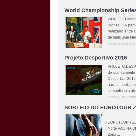
World Championship Series
WORLD CHAMPION
Bronze A parti
realizado entre 
de mais uma Medal
sexta, fevereiro 26
Projeto Desportivo 2016
PROJETO DESPOR
do planeamento 
Desportivo 2016
nas competiçõe
competição a nív
domingo, novembro
SORTEIO DO EUROTOUR 
Informamos q
EUROTOUR - ZON
Norte PÁGINA OF
Zona ...