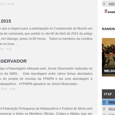
2015 - 10:10
3
AMD
RANK
2015
 que a viagem para a participação no Campeonato do Mundo em
RANKI
ada de camioneta, que partirá no dia 06 de Abril de 2015 da antiga
em Valongo, pelas 14:00 Horas. Todos os membros da comitiva
r no local ...
015 - 6:25
BSERVADOR
a a Reportagem efetuada pelo Jornal Observador realizada no
nos da AMDL. Esta reportagem entre vários temas abordados
o do projeto de escolas da FPMFM e faz uma abordagem à
atraquilhos. A FPMFM agradece ao Jornal Observador ...
, 2015 - 4:09
ITSF
1
PAU
A Federação Portuguesa de Matraquilhos e Futebol de Mesa vem
2
NEL
municar a todos os Membros Oficiais, Clubes e Atletas, que por