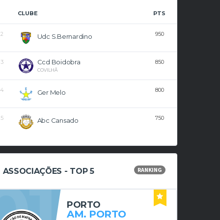
CLUBE
PTS
2
950
Udc S.bernardino
Ccd Boidobra
3
850
COVILHÃ
4
800
Ger Melo
5
750
Abc Cansado
RANKING
01
ASSOCIAÇÕES - TOP 5
PORTO
AM. PORTO