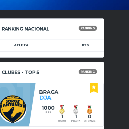
RANKING
RANKING NACIONAL
ATLETA
PTS
RANKING
01
CLUBES - TOP 5
BRAGA
DJA
1000
PTS
1
1
0
OURO
PRATA
BRONZE