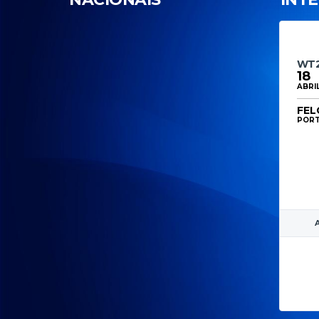
WT2
18
ABRI
FEL
POR