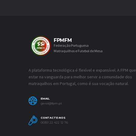
FPMFM
Federação Portuguesa
Matraquilhos e Futebol de Mesa
A plataforma tecnológica é flexível e expansível. A FPM que
estar na vanguarda para melhor servir a comunidade dos
matraquilhos em Portugal, como é sua vocação natural.
EMAIL
geral@fpm.pt
CONTACTE-NOS
00351 22 422 12 76