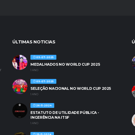
ÚLTIMAS NOTICIAS
Ú
09-07-2025
MEDALHADOS NO WORLD CUP 2025
r
1 ANO
09-07-2025
SELEÇÃO NACIONAL NO WORLD CUP 2025
1 ANO
26-11-2024
ESTATUTO DE UTILIDADE PÚBLICA -
INGERÊNCIA NA ITSF
1 ANO
25-11-2024