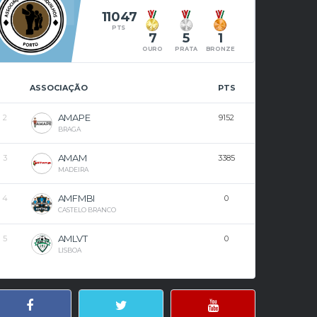
11047
PTS
7
5
1
OURO
PRATA
BRONZE
ASSOCIAÇÃO
PTS
AMAPE
2
9152
BRAGA
AMAM
3
3385
MADEIRA
AMFMBI
4
0
CASTELO BRANCO
AMLVT
5
0
LISBOA