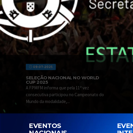
09-07-2025
SELEÇÃO NACIONAL NO WORLD
CUP 2025
A FPMFM informa que pela 11ª vez
consecutiva participou no Campeonato do
Mundo da modalidade,...
EVENTOS
EVE
NACIONAIS
INT