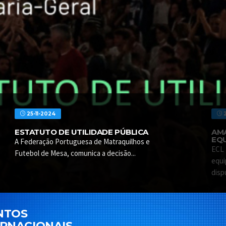
25-11-2024
2
ESTATUTO DE UTILIDADE PÚBLICA
AMA
EQU
A Federação Portuguesa de Matraquilhos e
ECL 
Futebol de Mesa, comunica a decisão...
equi
disp
NTOS
ERNACIONAIS