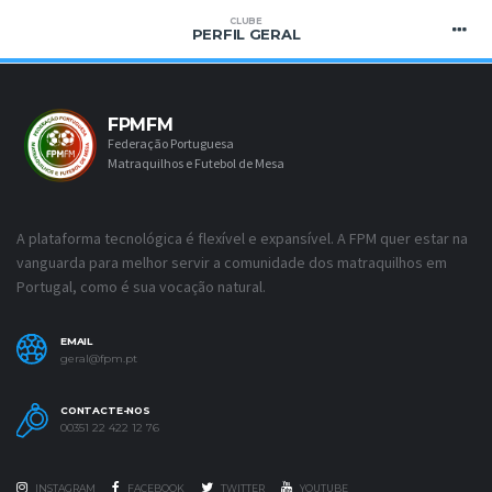
CLUBE
PERFIL GERAL
FPMFM
Federação Portuguesa
Matraquilhos e Futebol de Mesa
A plataforma tecnológica é flexível e expansível. A FPM quer estar na
vanguarda para melhor servir a comunidade dos matraquilhos em
Portugal, como é sua vocação natural.
EMAIL
geral@fpm.pt
CONTACTE-NOS
00351 22 422 12 76
INSTAGRAM
FACEBOOK
TWITTER
YOUTUBE