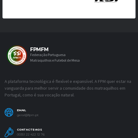
FPMFM
Federação Portuguesa
Matraquilhos e Futebol de Mesa
A plataforma tecnológica é flexível e expansível. A FPM quer estar na
vanguarda para melhor servir a comunidade dos matraquilhos em
Portugal, como é sua vocação natural.
EMAIL
geral@fpm.pt
CONTACTE-NOS
00351 22 422 12 76