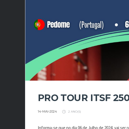
PRO TOUR ITSF 25
14-MAI-2024
2 ANO(S)
Informa-se que no dia 06 de Julho de 2024, vai ser