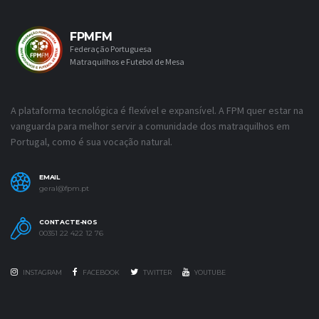
FPMFM
Federação Portuguesa
Matraquilhos e Futebol de Mesa
A plataforma tecnológica é flexível e expansível. A FPM quer estar na
vanguarda para melhor servir a comunidade dos matraquilhos em
Portugal, como é sua vocação natural.
EMAIL
geral@fpm.pt
CONTACTE-NOS
00351 22 422 12 76
INSTAGRAM
FACEBOOK
TWITTER
YOUTUBE