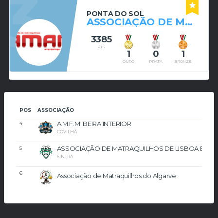
3
PONTA DO SOL
ASSOCIAÇÃO DE MATRAQUILHOS DO ARQUIPÉLAGO DA MADEIRA
3385
PTS
1
0
1
OURO
PRATA
BRONZE
POS
ASSOCIAÇÃO
A.M.F.M. BEIRA INTERIOR
4
COVILHÃ
ASSOCIAÇÃO DE MATRAQUILHOS DE LISBOA E VAL
5
SINTRA
6
Associação de Matraquilhos do Algarve