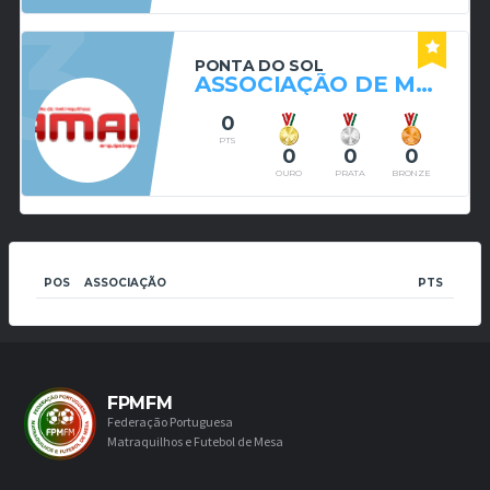
3
PONTA DO SOL
ASSOCIAÇÃO DE MATRAQUILHOS DO ARQUIPÉLAGO DA MADEIRA
0
PTS
0
0
0
OURO
PRATA
BRONZE
POS
ASSOCIAÇÃO
PTS
FPMFM
Federação Portuguesa
Matraquilhos e Futebol de Mesa