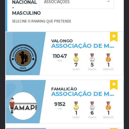
NACIONAL
-
MASCULINO
1
SELECINE O RANKING QUE PRETENDE
VALONGO
ASSOCIAÇÃO DE MATRAQUILHOS DO PORTO
11047
PTS
7
5
1
2
OURO
PRATA
BRONZE
FAMALICÃO
ASSOCIAÇÃO DE MATRAQUILHOS DE PEDOME
9152
PTS
1
6
1
OURO
PRATA
BRONZE