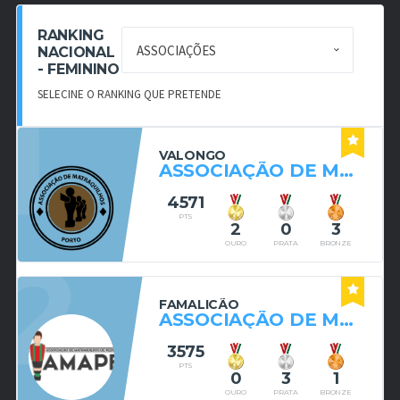
RANKING
NACIONAL
- FEMININO
1
SELECINE O RANKING QUE PRETENDE
VALONGO
ASSOCIAÇÃO DE MATRAQUILHOS DO PORTO
4571
PTS
2
0
3
2
OURO
PRATA
BRONZE
FAMALICÃO
ASSOCIAÇÃO DE MATRAQUILHOS DE PEDOME
3575
PTS
0
3
1
OURO
PRATA
BRONZE