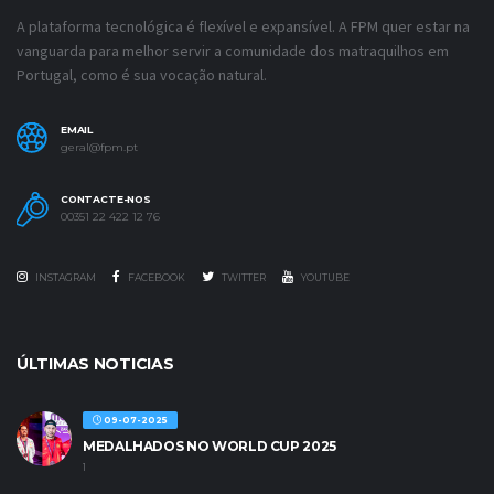
A plataforma tecnológica é flexível e expansível. A FPM quer estar na
vanguarda para melhor servir a comunidade dos matraquilhos em
Portugal, como é sua vocação natural.
EMAIL
geral@fpm.pt
CONTACTE-NOS
00351 22 422 12 76
INSTAGRAM
FACEBOOK
TWITTER
YOUTUBE
ÚLTIMAS NOTICIAS
09-07-2025
MEDALHADOS NO WORLD CUP 2025
1