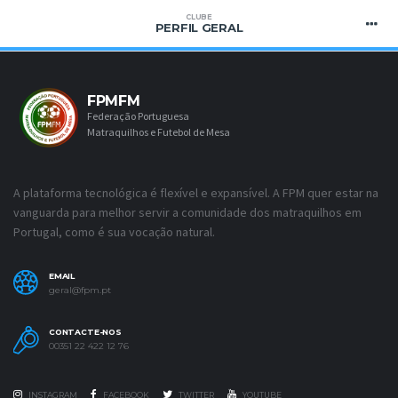
CLUBE
PERFIL GERAL
FPMFM
Federação Portuguesa
Matraquilhos e Futebol de Mesa
A plataforma tecnológica é flexível e expansível. A FPM quer estar na
vanguarda para melhor servir a comunidade dos matraquilhos em
Portugal, como é sua vocação natural.
EMAIL
geral@fpm.pt
CONTACTE-NOS
00351 22 422 12 76
INSTAGRAM
FACEBOOK
TWITTER
YOUTUBE