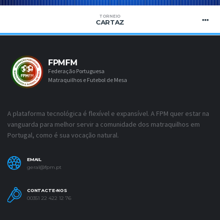
TORNEIO
CARTAZ
FPMFM
Federação Portuguesa
Matraquilhos e Futebol de Mesa
A plataforma tecnológica é flexível e expansível. A FPM quer estar na
vanguarda para melhor servir a comunidade dos matraquilhos em
Portugal, como é sua vocação natural.
EMAIL
geral@fpm.pt
CONTACTE-NOS
00351 22 422 12 76