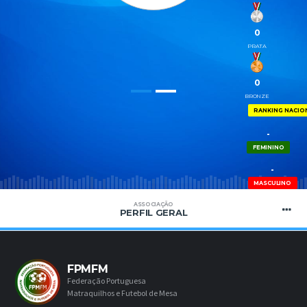
0
PRATA
0
BRONZE
RANKING NACIO
-
FEMININO
-
MASCULINO
ASSOCIAÇÃO
PERFIL GERAL
FPMFM
Federação Portuguesa
Matraquilhos e Futebol de Mesa