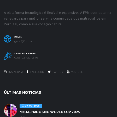
A plataforma tecnológica é flexível e expansível. A FPM quer estar na
vanguarda para melhor servir a comunidade dos matraquilhos em
Portugal, como é sua vocação natural.
EMAIL
geral@fpm.pt
CONTACTE-NOS
00351 22 422 12 76
INSTAGRAM
FACEBOOK
TWITTER
YOUTUBE
ÚLTIMAS NOTICIAS
09-07-2025
MEDALHADOS NO WORLD CUP 2025
1 ANO