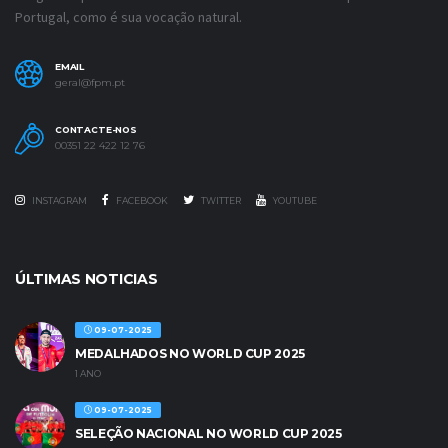
Portugal, como é sua vocação natural.
EMAIL
geral@fpm.pt
CONTACTE-NOS
00351 22 422 12 76
INSTAGRAM
FACEBOOK
TWITTER
YOUTUBE
ÚLTIMAS NOTICIAS
09-07-2025
MEDALHADOS NO WORLD CUP 2025
1 ANO
09-07-2025
SELEÇÃO NACIONAL NO WORLD CUP 2025