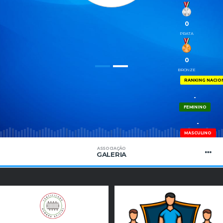
0
PRATA
0
BRONZE
RANKING NACIO
-
FEMININO
-
MASCULINO
ASSOCIAÇÃO
GALERIA