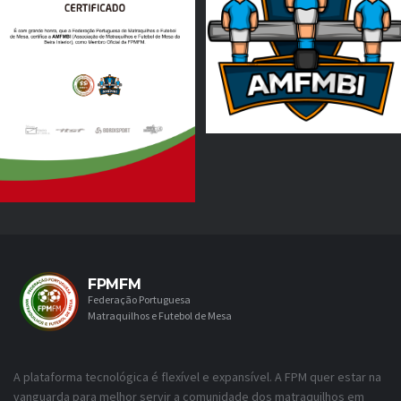
FPMFM
Federação Portuguesa
Matraquilhos e Futebol de Mesa
A plataforma tecnológica é flexível e expansível. A FPM quer estar na
vanguarda para melhor servir a comunidade dos matraquilhos em