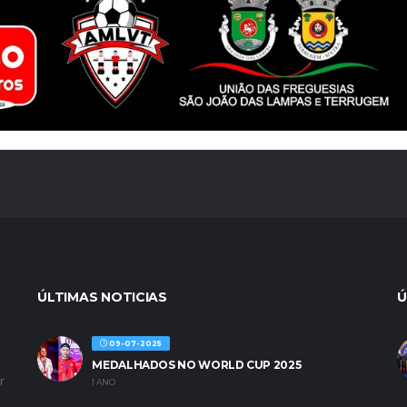
ÚLTIMAS NOTICIAS
Ú
09-07-2025
MEDALHADOS NO WORLD CUP 2025
r
1 ANO