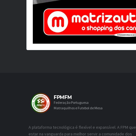
FPMFM
Federação Portuguesa
Matraquilhos e Futebol de Mesa
A plataforma tecnológica é flexível e expansível. A FPM que
estar na vanguarda para melhor servir a comunidade dos