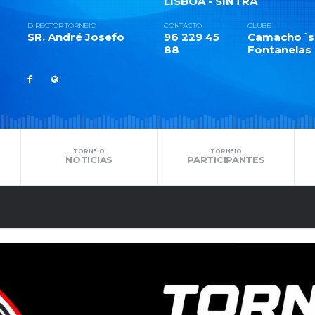
LISBOA - SINTRA
DIRECTOR TORNEIO
CONTACTO
CLUBE
SR. André Josefo
96 229 45
Camacho´s
88
Fontanelas
TORNEIO
TORNEIO
NOTICIAS
PARTICIPANTES