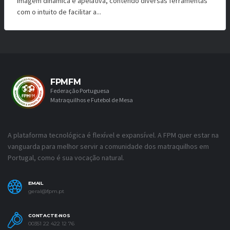
imagem dinâmica e apelativa, contendo diversas ferramentas
com o intuito de facilitar a...
FPMFM
Federação Portuguesa
Matraquilhos e Futebol de Mesa
A plataforma tecnológica é flexível e expansível. A FPM quer estar na
vanguarda para melhor servir a comunidade dos matraquilhos em
Portugal, como é sua vocação natural.
EMAIL
geral@fpm.pt
CONTACTE-NOS
00351 22 422 12 76