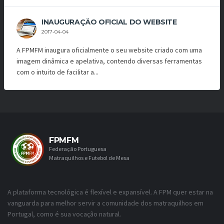
INAUGURAÇÃO OFICIAL DO WEBSITE
2017-04-04
A FPMFM inaugura oficialmente o seu website criado com uma
imagem dinâmica e apelativa, contendo diversas ferramentas
com o intuito de facilitar a...
FPMFM
Federação Portuguesa
Matraquilhos e Futebol de Mesa
A plataforma tecnológica é flexível e expansível. A FPM quer estar na
vanguarda para melhor servir a comunidade dos matraquilhos em
Portugal, como é sua vocação natural.