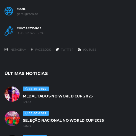
EMAIL
geral@fpm.pt
CONTACTE-NOS
00351 22 422 12 76
INSTAGRAM
FACEBOOK
TWITTER
YOUTUBE
ÚLTIMAS NOTICIAS
09-07-2025
MEDALHADOS NO WORLD CUP 2025
1 ANO
09-07-2025
SELEÇÃO NACIONAL NO WORLD CUP 2025
1 ANO