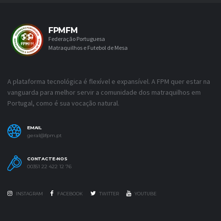
FPMFM
Federação Portuguesa
Matraquilhos e Futebol de Mesa
A plataforma tecnológica é flexível e expansível. A FPM quer estar na
vanguarda para melhor servir a comunidade dos matraquilhos em
Portugal, como é sua vocação natural.
EMAIL
geral@fpm.pt
CONTACTE-NOS
00351 22 422 12 76
INSTAGRAM
FACEBOOK
TWITTER
YOUTUBE