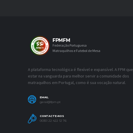
FPMFM
Federação Portuguesa
Matraquilhos e Futebol de Mesa
A plataforma tecnológica é flexível e expansível. A FPM que
estar na vanguarda para melhor servir a comunidade dos
matraquilhos em Portugal, como é sua vocação natural.
EMAIL
geral@fpm.pt
CONTACTE-NOS
00351 22 422 12 76