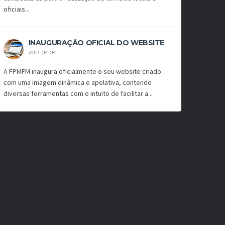
oficiais...
INAUGURAÇÃO OFICIAL DO WEBSITE
2017-04-04
A FPMFM inaugura oficialmente o seu website criado
com uma imagem dinâmica e apelativa, contendo
diversas ferramentas com o intuito de facilitar a...