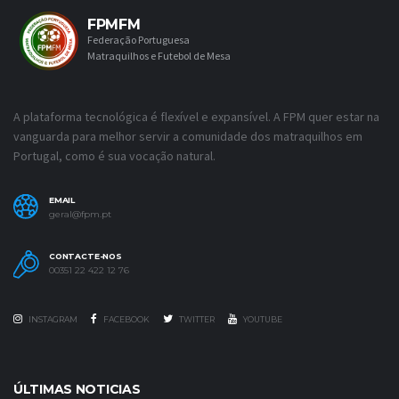
FPMFM
Federação Portuguesa
Matraquilhos e Futebol de Mesa
A plataforma tecnológica é flexível e expansível. A FPM quer estar na
vanguarda para melhor servir a comunidade dos matraquilhos em
Portugal, como é sua vocação natural.
EMAIL
geral@fpm.pt
CONTACTE-NOS
00351 22 422 12 76
INSTAGRAM
FACEBOOK
TWITTER
YOUTUBE
ÚLTIMAS NOTICIAS