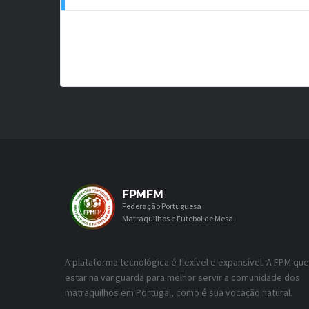
FPMFM
Federação Portuguesa
Matraquilhos e Futebol de Mesa
A plataforma tecnológica é flexível e expansível. A FPM que
estar na vanguarda para melhor servir a comunidade dos
matraquilhos em Portugal, como é sua vocação natural.