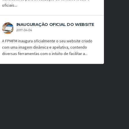
oficiais...
INAUGURAÇÃO OFICIAL DO WEBSITE
2017-04-04
A FPMFM inaugura oficialmente o seu website criado
com uma imagem dinâmica e apelativa, contendo
diversas ferramentas com o intuito de facilitar a...