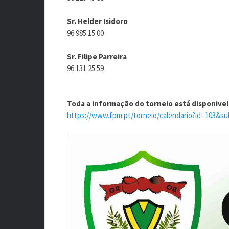
Sr. Helder Isidoro
96 985 15 00
Sr. Filipe Parreira
96 131 25 59
Toda a informação do torneio está disponivel 
https://www.fpm.pt/torneio/calendario?id=103&su