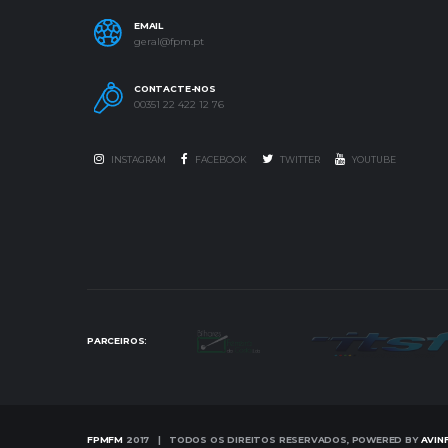
EMAIL
geral@fpm.pt
CONTACTE-NOS
00351 22 422 12 76
INSTAGRAM
FACEBOOK
TWITTER
YOUTUBE
PARCEIROS:
FPMFM
2017 | TODOS OS DIREITOS RESERVADOS, POWERED BY
AVIN