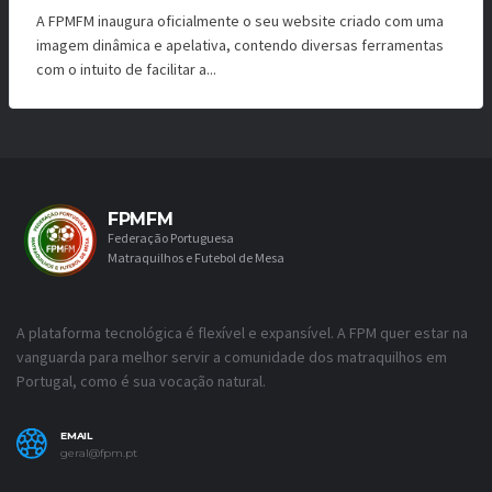
A FPMFM inaugura oficialmente o seu website criado com uma
imagem dinâmica e apelativa, contendo diversas ferramentas
com o intuito de facilitar a...
FPMFM
Federação Portuguesa
Matraquilhos e Futebol de Mesa
A plataforma tecnológica é flexível e expansível. A FPM quer estar na
vanguarda para melhor servir a comunidade dos matraquilhos em
Portugal, como é sua vocação natural.
EMAIL
geral@fpm.pt