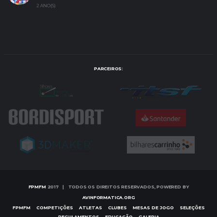
2 ANO(S)
PARCEIROS:
FPMFM
2017 | TODOS OS DIREITOS RESERVADOS, POWERED BY
AVINFORMATICA.ORG
FPMFM
COMPETIÇÕES
ATLETAS
CLUBES
MESAS DE JOGO
SELEÇÕES
REGULAMENTOS
EDUCAÇÃO
GALERIA