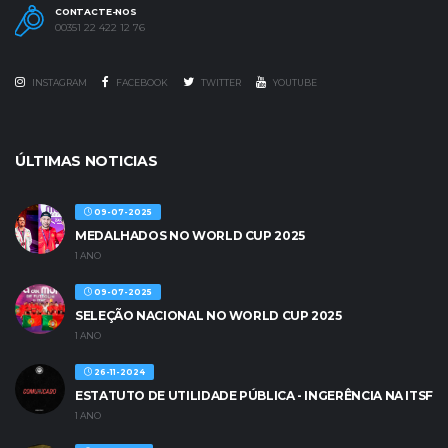
CONTACTE-NOS
00351 22 422 12 76
INSTAGRAM
FACEBOOK
TWITTER
YOUTUBE
ÚLTIMAS NOTICIAS
09-07-2025
MEDALHADOS NO WORLD CUP 2025
1 ANO
09-07-2025
SELEÇÃO NACIONAL NO WORLD CUP 2025
1 ANO
26-11-2024
ESTATUTO DE UTILIDADE PÚBLICA - INGERÊNCIA NA ITSF
1 ANO