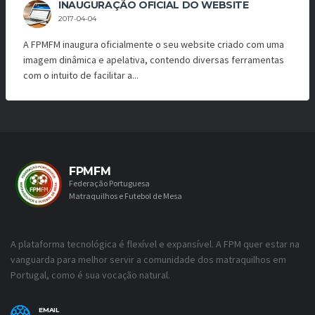
INAUGURAÇÃO OFICIAL DO WEBSITE
2017-04-04
A FPMFM inaugura oficialmente o seu website criado com uma
imagem dinâmica e apelativa, contendo diversas ferramentas
com o intuito de facilitar a...
FPMFM
Federação Portuguesa
Matraquilhos e Futebol de Mesa
A plataforma tecnológica é flexível e expansível. A FPM quer estar na
vanguarda para melhor servir a comunidade dos matraquilhos em
Portugal, como é sua vocação natural.
EMAIL