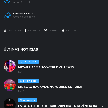
geral@fpm.pt
CONTACTE-NOS
00351 22 422 12 76
INSTAGRAM
FACEBOOK
TWITTER
YOUTUBE
ÚLTIMAS NOTICIAS
09-07-2025
MEDALHADOS NO WORLD CUP 2025
1 ANO
09-07-2025
SELEÇÃO NACIONAL NO WORLD CUP 2025
1 ANO
26-11-2024
ESTATUTO DE UTILIDADE PÚBLICA - INGERÊNCIA NA ITSF