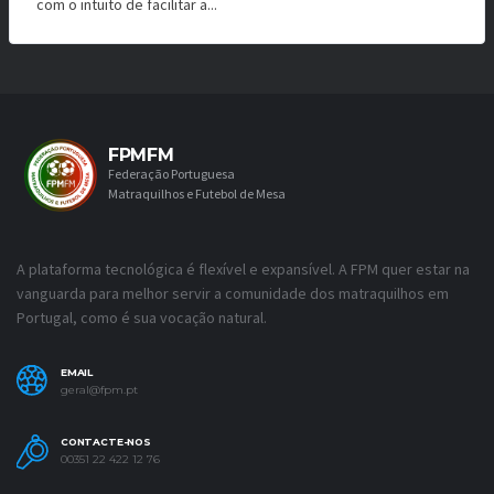
com o intuito de facilitar a...
FPMFM
Federação Portuguesa
Matraquilhos e Futebol de Mesa
A plataforma tecnológica é flexível e expansível. A FPM quer estar na
vanguarda para melhor servir a comunidade dos matraquilhos em
Portugal, como é sua vocação natural.
EMAIL
geral@fpm.pt
CONTACTE-NOS
00351 22 422 12 76