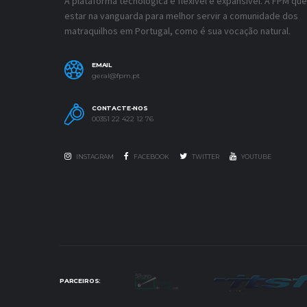
A plataforma tecnológica é flexível e expansível. A FPM que
estar na vanguarda para melhor servir a comunidade dos
matraquilhos em Portugal, como é sua vocação natural.
EMAIL
geral@fpm.pt
CONTACTE-NOS
00351 22 422 12 76
INSTAGRAM
FACEBOOK
TWITTER
YOUTUBE
PARCEIROS: