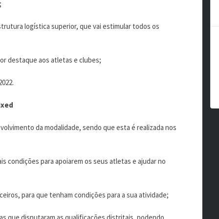
;
trutura logística superior, que vai estimular todos os
ior destaque aos atletas e clubes;
2022.
ixed
volvimento da modalidade, sendo que esta é realizada nos
is condições para apoiarem os seus atletas e ajudar no
ceiros, para que tenham condições para a sua atividade;
tas que disputaram as qualificações distritais, podendo