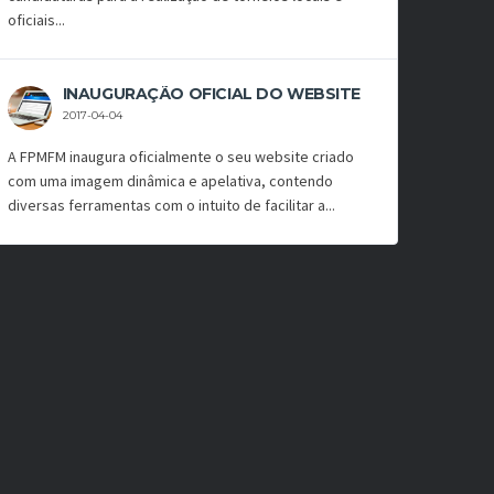
oficiais...
INAUGURAÇÃO OFICIAL DO WEBSITE
2017-04-04
A FPMFM inaugura oficialmente o seu website criado
com uma imagem dinâmica e apelativa, contendo
diversas ferramentas com o intuito de facilitar a...