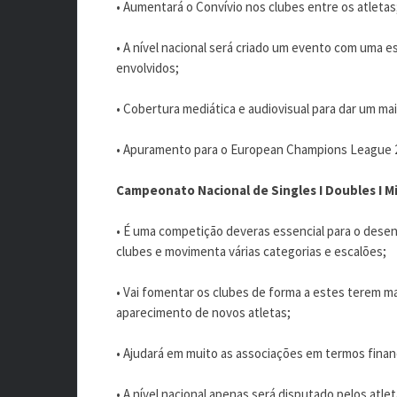
• Aumentará o Convívio nos clubes entre os atletas
• A nível nacional será criado um evento com uma es
envolvidos;
• Cobertura mediática e audiovisual para dar um ma
• Apuramento para o European Champions League 
Campeonato Nacional de Singles I Doubles I M
• É uma competição deveras essencial para o desen
clubes e movimenta várias categorias e escalões;
• Vai fomentar os clubes de forma a estes terem ma
aparecimento de novos atletas;
• Ajudará em muito as associações em termos finan
• A nível nacional apenas será disputado pelos atle