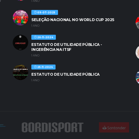
r
1 ANO
09-07-2025
SELEÇÃO NACIONAL NO WORLD CUP 2025
1 ANO
26-11-2024
ESTATUTO DE UTILIDADE PÚBLICA -
INGERÊNCIA NA ITSF
1 ANO
25-11-2024
ESTATUTO DE UTILIDADE PÚBLICA
1 ANO