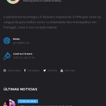
Matraquilhos e Futebol de Mesa
A plataforma tecnológica é flexível e expansível. A FPM quer estar na
vanguarda para melhor servir a comunidade dos matraquilhos em
Portugal, como é sua vocação natural.
EMAIL
geral@fpm.pt
CONTACTE-NOS
00351 22 422 12 76
INSTAGRAM
FACEBOOK
TWITTER
YOUTUBE
ÚLTIMAS NOTICIAS
09-07-2025