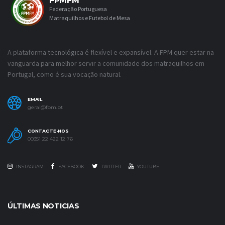
FPMFM
Federação Portuguesa
Matraquilhos e Futebol de Mesa
A plataforma tecnológica é flexível e expansível. A FPM quer estar na
vanguarda para melhor servir a comunidade dos matraquilhos em
Portugal, como é sua vocação natural.
EMAIL
geral@fpm.pt
CONTACTE-NOS
00351 22 422 12 76
INSTAGRAM
FACEBOOK
TWITTER
YOUTUBE
ÚLTIMAS NOTICIAS