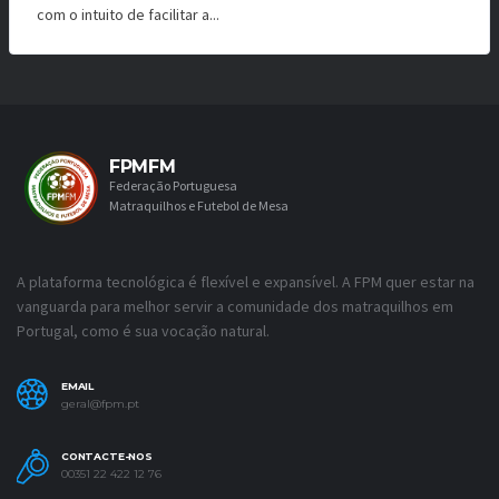
com o intuito de facilitar a...
FPMFM
Federação Portuguesa
Matraquilhos e Futebol de Mesa
A plataforma tecnológica é flexível e expansível. A FPM quer estar na
vanguarda para melhor servir a comunidade dos matraquilhos em
Portugal, como é sua vocação natural.
EMAIL
geral@fpm.pt
CONTACTE-NOS
00351 22 422 12 76