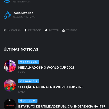
geral@fpm.pt
CONTACTE-NOS
00351 22 422 12 76
INSTAGRAM
FACEBOOK
TWITTER
YOUTUBE
ÚLTIMAS NOTICIAS
09-07-2025
MEDALHADOS NO WORLD CUP 2025
1 ANO
09-07-2025
SELEÇÃO NACIONAL NO WORLD CUP 2025
1 ANO
26-11-2024
ESTATUTO DE UTILIDADE PÚBLICA - INGERÊNCIA NA ITSF