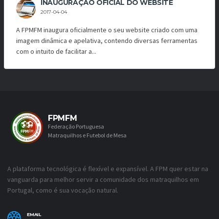
INAUGURAÇÃO OFICIAL DO WEBSITE
2017-04-04
A FPMFM inaugura oficialmente o seu website criado com uma
imagem dinâmica e apelativa, contendo diversas ferramentas
com o intuito de facilitar a...
FPMFM
Federação Portuguesa
Matraquilhos e Futebol de Mesa
A plataforma tecnológica é flexível e expansível. A FPM quer estar na
vanguarda para melhor servir a comunidade dos matraquilhos em
Portugal, como é sua vocação natural.
EMAIL