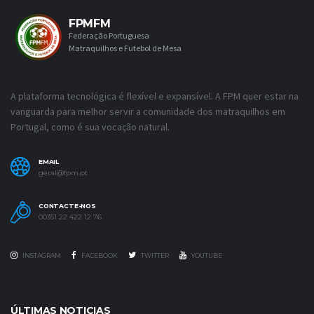
FPMFM
Federação Portuguesa
Matraquilhos e Futebol de Mesa
A plataforma tecnológica é flexível e expansível. A FPM quer estar na
vanguarda para melhor servir a comunidade dos matraquilhos em
Portugal, como é sua vocação natural.
EMAIL
geral@fpm.pt
CONTACTE-NOS
00351 22 422 12 76
INSTAGRAM
FACEBOOK
TWITTER
YOUTUBE
ÚLTIMAS NOTICIAS