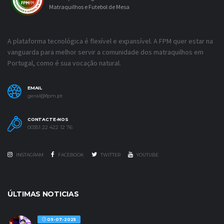
Matraquilhos e Futebol de Mesa
A plataforma tecnológica é flexível e expansível. A FPM quer estar na
vanguarda para melhor servir a comunidade dos matraquilhos em
Portugal, como é sua vocação natural.
EMAIL
geral@fpm.pt
CONTACTE-NOS
00351 22 422 12 76
INSTAGRAM
FACEBOOK
TWITTER
YOUTUBE
ÚLTIMAS NOTICIAS
09-07-2025